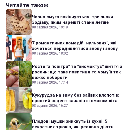
Читайте також
Чорна смуга закінчується: три знаки
Зодіаку, яким нарешті стане легше
08 серпня 2026, 19:19
7 романтичних комедій "нульових", які
хочеться передивлятися знову і знову
08 серпня 2026, 18:02
Росте "з повітря" та "висмоктує" життя з
рослин: що таке повитиця та чому її так
важко побороти
08 серпня 2026, 17:14
Кукурудза на зиму без зайвих клопотів:
простий рецепт качанів зі смаком літа
08 серпня 2026, 16:27
Плодові мушки зникнуть із кухні: 5
секретних трюків, які реально діють