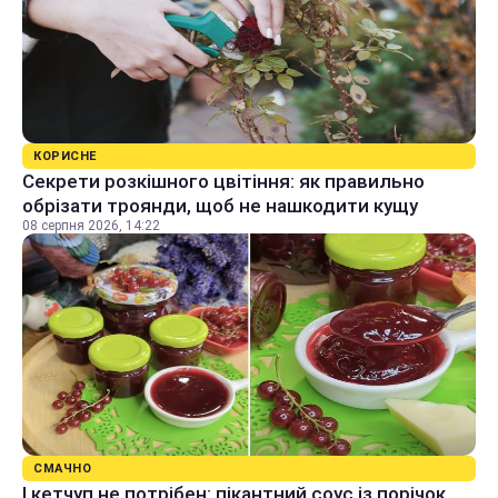
КОРИСНЕ
Секрети розкішного цвітіння: як правильно
обрізати троянди, щоб не нашкодити кущу
08 серпня 2026, 14:22
СМАЧНО
І кетчуп не потрібен: пікантний соус із порічок,