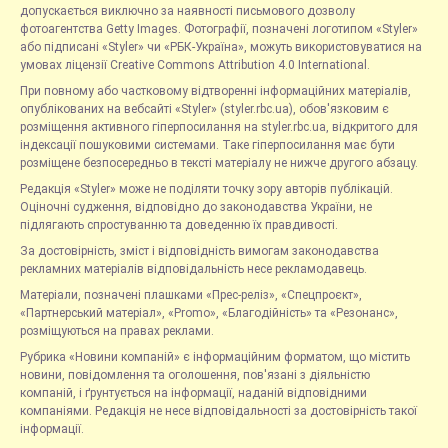
допускається виключно за наявності письмового дозволу
фотоагентства Getty Images. Фотографії, позначені логотипом «Styler»
або підписані «Styler» чи «РБК-Україна», можуть використовуватися на
умовах ліцензії Creative Commons Attribution 4.0 International.
При повному або частковому відтворенні інформаційних матеріалів,
опублікованих на вебсайті «Styler» (styler.rbc.ua), обов'язковим є
розміщення активного гіперпосилання на styler.rbc.ua, відкритого для
індексації пошуковими системами. Таке гіперпосилання має бути
розміщене безпосередньо в тексті матеріалу не нижче другого абзацу.
Редакція «Styler» може не поділяти точку зору авторів публікацій.
Оціночні судження, відповідно до законодавства України, не
підлягають спростуванню та доведенню їх правдивості.
За достовірність, зміст і відповідність вимогам законодавства
рекламних матеріалів відповідальність несе рекламодавець.
Матеріали, позначені плашками «Прес-реліз», «Спецпроєкт»,
«Партнерський матеріал», «Promo», «Благодійність» та «Резонанс»,
розміщуються на правах реклами.
Рубрика «Новини компаній» є інформаційним форматом, що містить
новини, повідомлення та оголошення, пов'язані з діяльністю
компаній, і ґрунтується на інформації, наданій відповідними
компаніями. Редакція не несе відповідальності за достовірність такої
інформації.