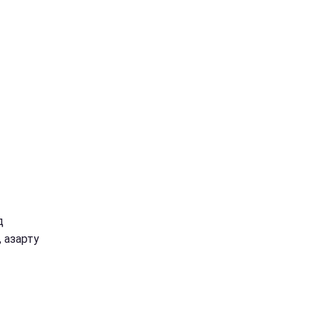
д
 азарту