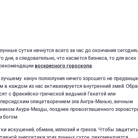
лунные сутки начнутся всего за час до окончания сегодня
о дня, а следовательно, что касается бизнеса, то для всех
 рекомендации
воскресного гороскопа
.
к лучшему: канун полнолуния ничего хорошего не предвеща
м в каждом из нас активизируется внутренний змей. Обра
сят с фракийско-греческой ведьмой Гекатой или
персидским олицетворением зла Ангра-Манью, вечным
ником Ахура-Мазды, позднее провозглашенного зороаст
 богом.
тки искушений, обмана, иллюзий и грехов.
Чтобы защитить
ативной энергетики этих лунных суток, рекомендуется