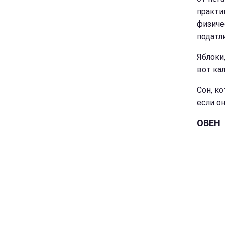
практи
физиче
податл
Яблоки,
вот кал
Сон, к
если о
ОВЕН