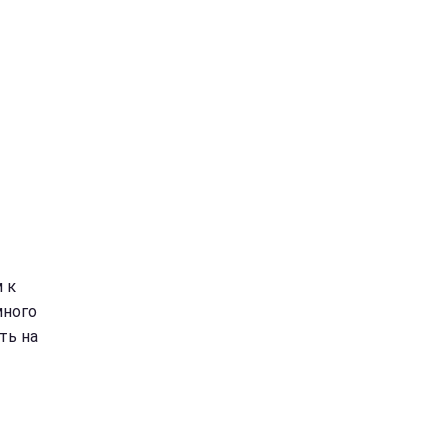
 к
много
ть на