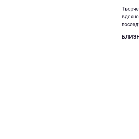
Творче
вдохно
послед
БЛИЗ