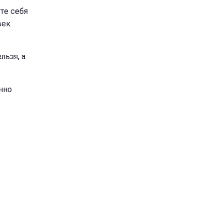
те себя
век
льзя, а
нно