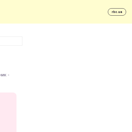
rbc.ua
ник -