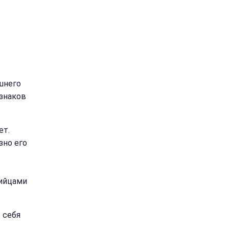
шнего
 знаков
ет.
зно его
рийцами
 себя