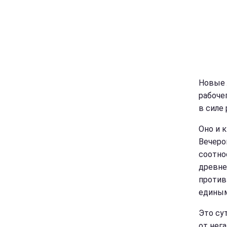
Новые 
рабочег
в силе
Оно и 
Вечеро
соотно
древне
против
единым
Это су
от нег