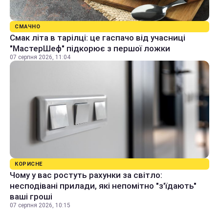
СМАЧНО
Смак літа в тарілці: це гаспачо від учасниці
"МастерШеф" підкорює з першої ложки
07 серпня 2026, 11:04
КОРИСНЕ
Чому у вас ростуть рахунки за світло:
несподівані прилади, які непомітно "з'їдають"
ваші гроші
07 серпня 2026, 10:15