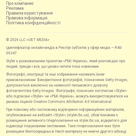
Про компанію
Реклама
Правила користування
Правова інформація
Політика конфіденційності
© 2026 LLC «UBT MEDIA»
Ідентифікатор онлайн-медіа в Реєстрі суб’єктів у сфері медіа — R40-
05347
Styler є розважальним проєктом «РБК-Україна», який розповідає про
людей, тренди і все, що цікаво читати поза новинами.
Фотографії, ілюстрації та інші зображення належать їхнім
правовласникам. Використання фотографій, позначених Getty Images,
допускається виключно за наявності письмового дозволу
фотоагентства Getty Images. Фотографії, позначені логотипом «Styler»
або підписані «Styler» чи «РБК-Україна», можуть використовуватися на
умовах ліцензії Creative Commons Attribution 4.0 International.
При повному або частковому відтворенні інформаційних матеріалів,
опублікованих на вебсайті «Styler» (styler.rbc.ua), обов'язковим є
розміщення активного гіперпосилання на styler.rbc.ua, відкритого для
індексації пошуковими системами. Таке гіперпосилання має бути
розміщене безпосередньо в тексті матеріалу не нижче другого абзацу.