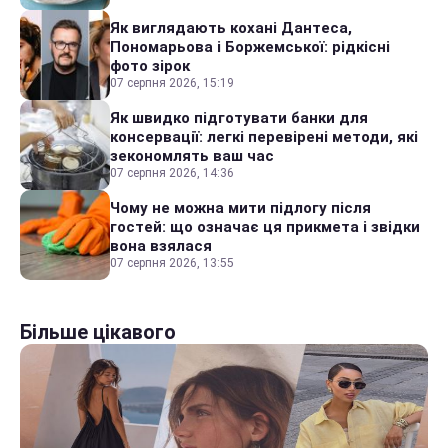
Як виглядають кохані Дантеса,
Пономарьова і Боржемської: рідкісні
фото зірок
07 серпня 2026, 15:19
Як швидко підготувати банки для
консервації: легкі перевірені методи, які
зекономлять ваш час
07 серпня 2026, 14:36
Чому не можна мити підлогу після
гостей: що означає ця прикмета і звідки
вона взялася
07 серпня 2026, 13:55
Більше цікавого