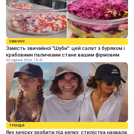
СМАЧНО
Замість звичайної "Шуби": цей салат з буряком і
крабовими паличками стане вашим фірмовим
09 серпня 2026, 10:41
ТРЕНДИ
Яку зачіску зробити під кепку: стилістка назвала