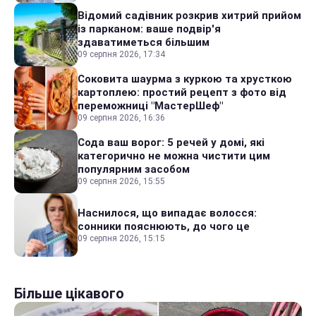
Відомий садівник розкрив хитрий прийом
із парканом: ваше подвір'я
здаватиметься більшим
09 серпня 2026, 17:34
Соковита шаурма з куркою та хрусткою
картоплею: простий рецепт з фото від
переможниці "МастерШеф"
09 серпня 2026, 16:36
Сода ваш ворог: 5 речей у домі, які
категорично не можна чистити цим
популярним засобом
09 серпня 2026, 15:55
Наснилося, що випадає волосся:
сонники пояснюють, до чого це
09 серпня 2026, 15:15
Більше цікавого