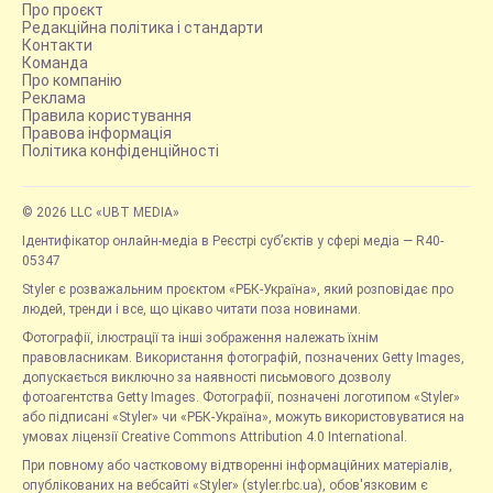
Про проєкт
Редакційна політика і стандарти
Контакти
Команда
Про компанію
Реклама
Правила користування
Правова інформація
Політика конфіденційності
© 2026 LLC «UBT MEDIA»
Ідентифікатор онлайн-медіа в Реєстрі суб’єктів у сфері медіа — R40-
05347
Styler є розважальним проєктом «РБК-Україна», який розповідає про
людей, тренди і все, що цікаво читати поза новинами.
Фотографії, ілюстрації та інші зображення належать їхнім
правовласникам. Використання фотографій, позначених Getty Images,
допускається виключно за наявності письмового дозволу
фотоагентства Getty Images. Фотографії, позначені логотипом «Styler»
або підписані «Styler» чи «РБК-Україна», можуть використовуватися на
умовах ліцензії Creative Commons Attribution 4.0 International.
При повному або частковому відтворенні інформаційних матеріалів,
опублікованих на вебсайті «Styler» (styler.rbc.ua), обов'язковим є