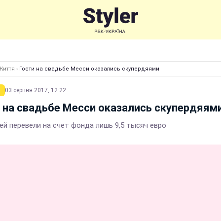
Життя
›
Гости на свадьбе Месси оказались скупердяями
03 серпня 2017, 12:22
 на свадьбе Месси оказались скупердяям
ей перевели на счет фонда лишь 9,5 тысяч евро