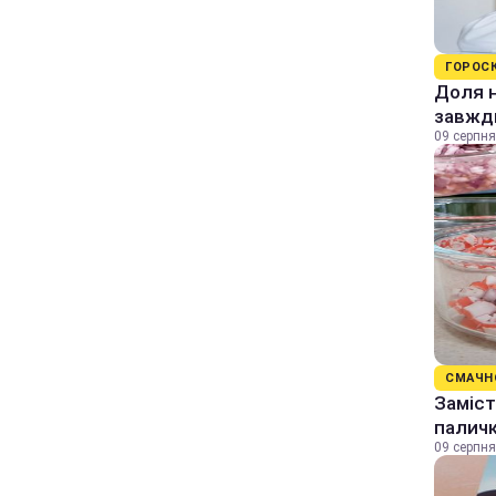
ГОРОС
Доля н
завжди
09 серпня
СМАЧН
Заміст
палич
09 серпня