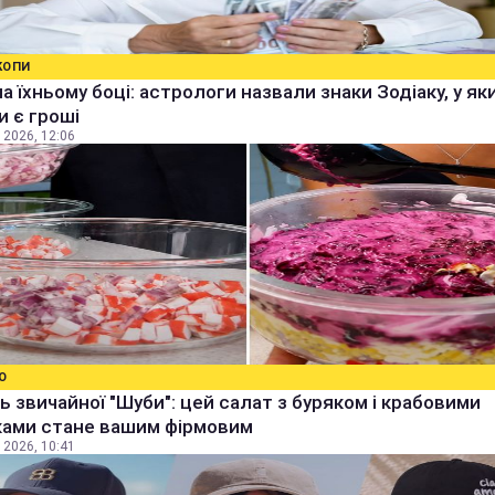
КОПИ
а їхньому боці: астрологи назвали знаки Зодіаку, у як
 є гроші
 2026, 12:06
О
ь звичайної "Шуби": цей салат з буряком і крабовими
ками стане вашим фірмовим
 2026, 10:41