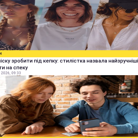
И
чіску зробити під кепку: стилістка назвала найзручніш
ти на спеку
 2026, 09:33