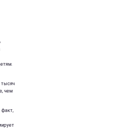
ю
н
етям.
5 тысяч
е, чем
 факт,
мирует