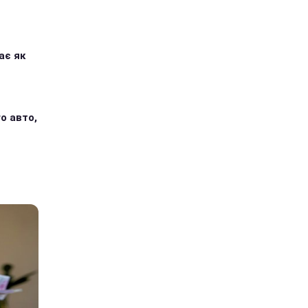
ає як
о авто,