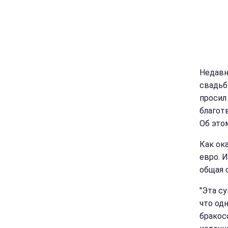
Недавн
свадьб
просил
благот
Об это
Как ок
евро. 
общая 
"Эта с
что од
бракос