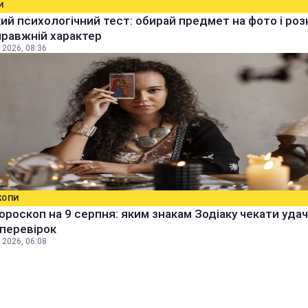
И
й психологічний тест: обирай предмет на фото і роз
правжній характер
 2026, 08:36
КОПИ
ороскоп на 9 серпня: яким знакам Зодіаку чекати удачі
 перевірок
 2026, 06:08