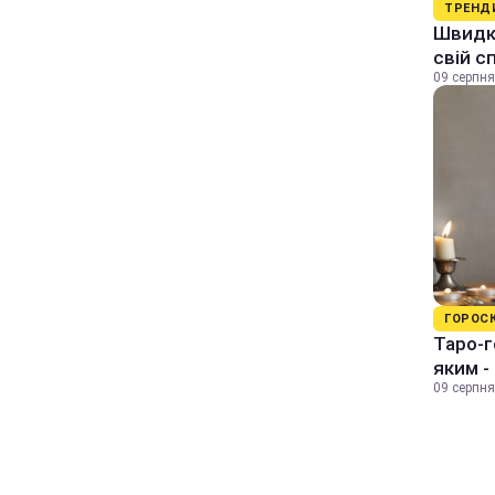
ТРЕНД
Швидки
свій с
09 серпня
ГОРОС
Таро-г
яким -
09 серпня