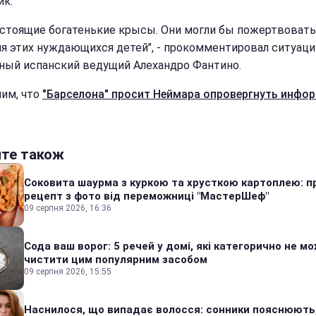
ик.
астоящие богатенькие крысы. Они могли бы пожертвовать
ля этих нуждающихся детей", - прокомментировал ситуац
ный испанский ведущий Алехандро Фантино.
им, что
"Барселона" просит Неймара опровергнуть инфо
йте також
Соковита шаурма з куркою та хрусткою картоплею: п
рецепт з фото від переможниці "МастерШеф"
09 серпня 2026, 16:36
Сода ваш ворог: 5 речей у домі, які категорично не м
чистити цим популярним засобом
09 серпня 2026, 15:55
Наснилося, що випадає волосся: сонники пояснюють