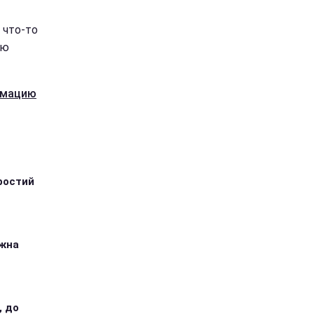
 что-то
ию
рмацию
ростий
ожна
, до