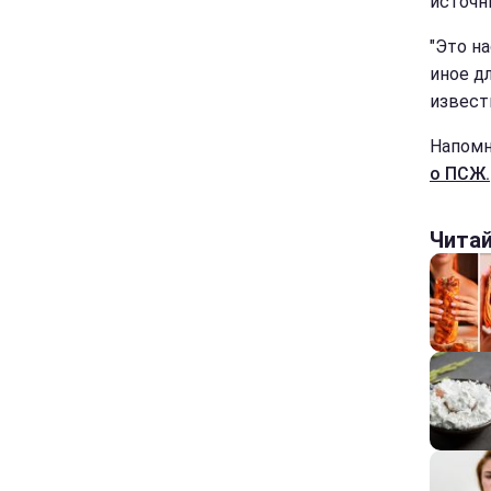
источн
"Это н
иное д
извест
Напомн
о ПСЖ.
Чита