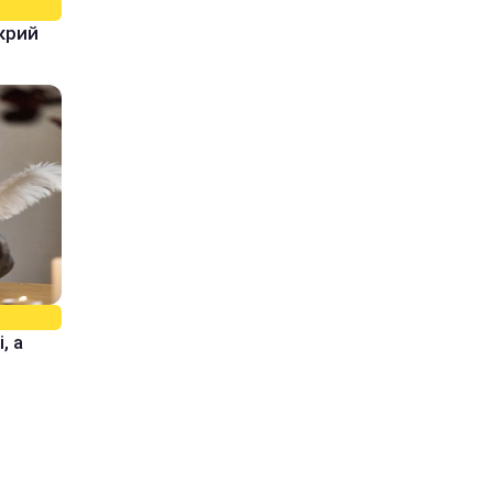
крий
, а