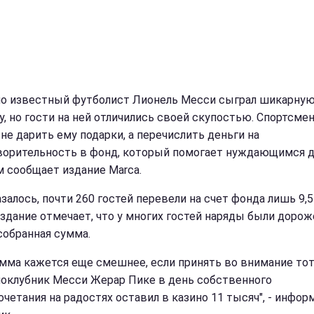
о известный футболист Лионель Месси сыграл шикарну
у, но гости на ней отличились своей скупостью. Спортсме
 не дарить ему подарки, а перечислить деньги на
ворительность в фонд, который помогает нуждающимся д
м сообщает издание Marca.
азалось, почти 260 гостей перевели на счет фонда лишь 9,
Издание отмечает, что у многих гостей наряды были дорож
собранная сумма.
умма кажется еще смешнее, если принять во внимание тот
ноклубник Месси Жерар Пике в день собственного
очетания на радостях оставил в казино 11 тысяч", - инфор