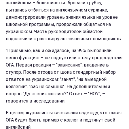
английском – большинство бросали трубку,
пытались отбиться на англоязычном суржике,
демонстрировали уровень знания языка на уровне
школьной программы, продолжали общаться на
украинском. Часть руководителей областей
подключили к разговору англоязычных помощников.
"Приемные, как и ожидалось, на 99% выполнили
свою функцию – не подпустили к телу председателя
ОГА. Первая реакция – "зависание", впадение в
ступор. После отхода от шока стандартный набор
ответов на украинском: "занят", "на выездной
коллегии", "вас не слышно". На дополнительный
вопрос "Ду ю спик инглиш?" Ответ – "НОУ", –
говорится в исследовании.
В целом, журналисты высказали надежду, что главы
ОГА будут брать пример с коллег и подтянут свой
английский.