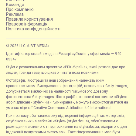
Команда
Про компанію
Реклама
Правила користування
Правова інформація
Політика конфіденційності
© 2026 LLC «UBT MEDIA»
Ідентифікатор онлайн-медіа в Реєстрі суб’єктів у сфері медіа — R40-
05347
Styler є розважальним проєктом «РБК-Україна», який розповідає про
людей, тренди і все, що цікаво читати поза новинами.
Фотографії, ілюстрації та інші зображення належать їхнім
правовласникам. Використання фотографій, позначених Getty Images,
допускається виключно за наявності письмового дозволу
фотоагентства Getty Images. Фотографії, позначені логотипом «Styler»
або підписані «Styler» чи «РБК-Україна», можуть використовуватися на
умовах ліцензії Creative Commons Attribution 4.0 International.
При повному або частковому відтворенні інформаційних матеріалів,
опублікованих на вебсайті «Styler» (styler.rbc.ua), обов'язковим є
розміщення активного гіперпосилання на styler.rbc.ua, відкритого для
індексації пошуковими системами. Таке гіперпосилання має бути