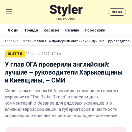
rbc.ua
Люди
Тренди
Корисне
Смачно
Гороскопи
Головна
›
Життя
›
У глав ОГА проверили английский: лучшие – руководите
ЖИТТЯ
20 липня 2017, 13:14
У глав ОГА проверили английский:
лучшие – руководители Харьковщины
и Киевщины, – СМИ
Министрам и главам ОГА звонили от имени эстонского
журналиста "The Baltic Times" и просили дать
комментарий о безвизе для рядовых украинцев и о
влиянии евроассоциации, а губернаторов в частности
спрашивали о влиянии на регион последних изменений