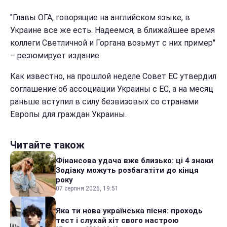
"Главы ОГА, говорящие на английском языке, в
Украине все же есть. Надеемся, в ближайшее время
коллеги Светличной и Горгана возьмут с них пример"
– резюмирует издание.
Как известно, на прошлой неделе Совет ЕС утвердил
соглашение об ассоциации Украины с ЕС, а на месяц
раньше вступил в силу безвизовых со странами
Европы для граждан Украины.
Читайте також
Фінансова удача вже близько: ці 4 знаки
Зодіаку можуть розбагатіти до кінця
року
07 серпня 2026, 19:51
Яка ти нова українська пісня: проходь
тест і слухай хіт свого настрою