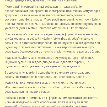
людей, тренди і все, що цікаво читати поза новинами.
Фотографії, ілюстрації та інші зображення належать їхнім
правовласникам. Використання фотографій, позначених Getty Images,
допускається виключно за наявності письмового дозволу
фотоагентства Getty Images. Фотографії, позначені логотипом «Styler»
або підписані «Styler» чи «РБК-Україна», можуть використовуватися на
умовах ліцензії Creative Commons Attribution 4.0 International.
При повному або частковому відтворенні інформаційних матеріалів,
опублікованих на вебсайті «Styler» (styler.rbc.ua), обов'язковим є
розміщення активного гіперпосилання на styler.rbc.ua, відкритого для
індексації пошуковими системами. Таке гіперпосилання має бути
розміщене безпосередньо в тексті матеріалу не нижче другого абзацу.
Редакція «Styler» може не поділяти точку зору авторів публікацій.
Оціночні судження, відповідно до законодавства України, не
підлягають спростуванню та доведенню їх правдивості.
За достовірність, зміст і відповідність вимогам законодавства
рекламних матеріалів відповідальність несе рекламодавець.
Матеріали, позначені плашками «Прес-реліз», «Спецпроєкт»,
«Партнерський матеріал», «Promo», «Благодійність» та «Резонанс»,
розміщуються на правах реклами.
Рубрика «Новини компаній» є інформаційним форматом, що містить
новини, повідомлення та оголошення, пов'язані з діяльністю
компаній, і ґрунтується на інформації, наданій відповідними