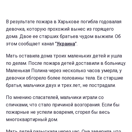
В результате пожара в Харькове погибла годовалая
девочка, которую прохожий вынес из горящего
дома. Двое ее старших братьев чудом выжили. Об
этом сообщает канал "
Украина
".
Мать оставила дома троих маленьких детей и ушла
по делам. После пожара детей доставили в больницу.
Маленькая Полина через несколько часов умерла, у
девочки обгорело более половины тела. Ее старшие
братья, мальчики двух и трех лет, не пострадали.
По мнению спасателей, мальчики играли со
спичками, что стало причиной возгорания. Если бы
пожарные не успели вовремя, сгорел бы весь
многоквартирный дом.
Мать детей разыскали через час. Она заверила, что