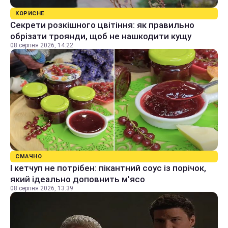
КОРИСНЕ
Секрети розкішного цвітіння: як правильно
обрізати троянди, щоб не нашкодити кущу
08 серпня 2026, 14:22
СМАЧНО
І кетчуп не потрібен: пікантний соус із порічок,
який ідеально доповнить м'ясо
08 серпня 2026, 13:39