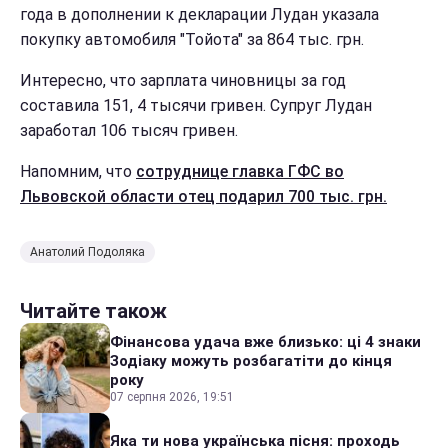
года в дополнении к декларации Лудан указала
покупку автомобиля "Тойота" за 864 тыс. грн.
Интересно, что зарплата чиновницы за год
составила 151, 4 тысячи гривен. Супруг Лудан
заработал 106 тысяч гривен.
Напомним, что
сотруднице главка ГФС во
Львовской области отец подарил 700 тыс. грн.
Анатолий Подоляка
Читайте також
Фінансова удача вже близько: ці 4 знаки
Зодіаку можуть розбагатіти до кінця
року
07 серпня 2026, 19:51
Яка ти нова українська пісня: проходь