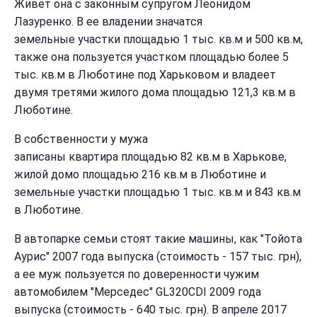
Живет она с законным супругом Леонидом
Лазуренко. В ее владении значатся
земельные участки площадью 1 тыс. кв.м и 500 кв.м,
также она пользуется участком площадью более 5
тыс. кв.м в Люботине под Харьковом и владеет
двумя третями жилого дома площадью 121,3 кв.м в
Люботине.
В собственности у мужа
записаны квартира площадью 82 кв.м в Харькове,
жилой домо площадью 216 кв.м в Люботине и
земельные участки площадью 1 тыс. кв.м и 843 кв.м
в Люботине.
В автопарке семьи стоят такие машины, как "Тойота
Аурис" 2007 года выпуска (стоимость - 157 тыс. грн),
а ее муж пользуется по доверенности чужим
автомобилем "Мерседес" GL320CDI 2009 года
выпуска (стоимость - 640 тыс. грн). В апреле 2017