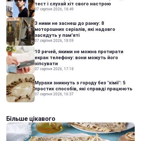
тест і слухай хіт свого настрою
07 серпня 2026, 18:49
З ними не заснеш до ранку: 8
моторошних серіалів, які надовго
засядуть у пам'яті
07 серпня 2026, 18:09
10 речей, якими не можна протирати
екран телефону: вони можуть його
зіпсувати
07 серпня 2026, 17:18
Мурахи зникнуть з городу без "хімії": 5
простих способів, які справді працюють
07 серпня 2026, 16:37
Більше цікавого