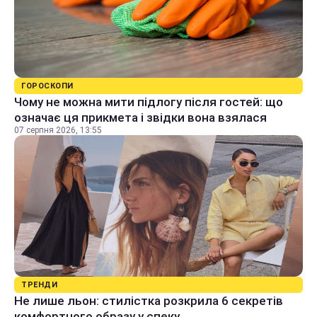
ГОРОСКОПИ
Чому не можна мити підлогу після гостей: що
означає ця прикмета і звідки вона взялася
07 серпня 2026, 13:55
ТРЕНДИ
Не лише льон: стилістка розкрила 6 секретів
комфортного образу у спеку