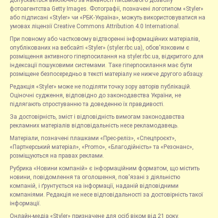
допускається виключно за наявності письмового дозволу
фотоагентства Getty Images. Фотографії, позначені логотипом «Styler»
або підписані «Styler» чи «РБК-Україна», можуть використовуватися на
умовах ліцензії Creative Commons Attribution 4.0 International.
При повному або частковому відтворенні інформаційних матеріалів,
опублікованих на вебсайті «Styler» (styler.rbc.ua), обов'язковим є
розміщення активного гіперпосилання на styler.rbc.ua, відкритого для
індексації пошуковими системами. Таке гіперпосилання має бути
розміщене безпосередньо в тексті матеріалу не нижче другого абзацу.
Редакція «Styler» може не поділяти точку зору авторів публікацій.
Оціночні судження, відповідно до законодавства України, не
підлягають спростуванню та доведенню їх правдивості.
За достовірність, зміст і відповідність вимогам законодавства
рекламних матеріалів відповідальність несе рекламодавець.
Матеріали, позначені плашками «Прес-реліз», «Спецпроєкт»,
«Партнерський матеріал», «Promo», «Благодійність» та «Резонанс»,
розміщуються на правах реклами.
Рубрика «Новини компаній» є інформаційним форматом, що містить
новини, повідомлення та оголошення, пов'язані з діяльністю
компаній, і ґрунтується на інформації, наданій відповідними
компаніями. Редакція не несе відповідальності за достовірність такої
інформації.
Онлайн-медіа «Styler» призначене для осіб віком від 21 року.