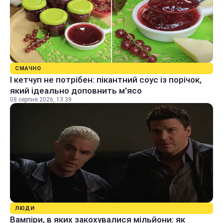
СМАЧНО
І кетчуп не потрібен: пікантний соус із порічок,
який ідеально доповнить м'ясо
08 серпня 2026, 13:39
ЛЮДИ
Вампіри, в яких закохувалися мільйони: як