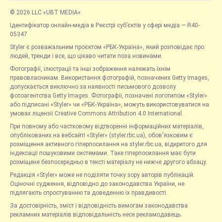
© 2026 LLC «UBT MEDIA»
Ідентифікатор онлайн-медіа в Реєстрі суб’єктів у сфері медіа — R40-
05347
Styler є розважальним проєктом «РБК-Україна», який розповідає про
людей, тренди і все, що цікаво читати поза новинами.
Фотографії, ілюстрації та інші зображення належать їхнім
правовласникам. Використання фотографій, позначених Getty Images,
допускається виключно за наявності письмового дозволу
фотоагентства Getty Images. Фотографії, позначені логотипом «Styler»
або підписані «Styler» чи «РБК-Україна», можуть використовуватися на
умовах ліцензії Creative Commons Attribution 4.0 International.
При повному або частковому відтворенні інформаційних матеріалів,
опублікованих на вебсайті «Styler» (styler.rbc.ua), обов'язковим є
розміщення активного гіперпосилання на styler.rbc.ua, відкритого для
індексації пошуковими системами. Таке гіперпосилання має бути
розміщене безпосередньо в тексті матеріалу не нижче другого абзацу.
Редакція «Styler» може не поділяти точку зору авторів публікацій.
Оціночні судження, відповідно до законодавства України, не
підлягають спростуванню та доведенню їх правдивості.
За достовірність, зміст і відповідність вимогам законодавства
рекламних матеріалів відповідальність несе рекламодавець.