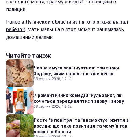
головного мозга, травму живота", - сообщили в
полиции.
Ранее
в Луганской области из пятого этажа выпал
ребенок
. Мать малыша в этот момент занималась
домашними делами.
Читайте також
Чорна смуга закінчується: три знаки
Зодіаку, яким нарешті стане легше
08 серпня 2026, 19:19
7 романтичних комедій "нульових", які
хочеться передивлятися знову і знову
08 серпня 2026, 18:02
Росте "з повітря" та "висмоктує" життя з
рослин: що таке повитиця та чому її так
важко побороти
08 серпня 2026, 17:14