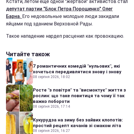
Кстати, летом еще одной "жертвой" активистов стал
депутат партии "Блок Петра Порошенко" Олег
Барна.
Его недовольные молодые люди закидали
яйцами под зданием Верховной Рады.
Такое нападение нардеп расценил как провокацию.
Читайте також
7 романтичних комедій "нульових", які
хочеться передивлятися знову і знову
08 серпня 2026, 18:02
Росте "з повітря" та "висмоктує" життя з
рослин: що таке повитиця та чому її так
важко побороти
08 серпня 2026, 17:14
Кукурудза на зиму без зайвих клопотів:
простий рецепт качанів зі смаком літа
08 серпня 2026, 16:27