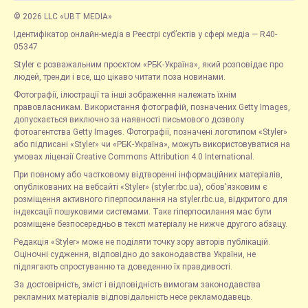
© 2026 LLC «UBT MEDIA»
Ідентифікатор онлайн-медіа в Реєстрі суб’єктів у сфері медіа — R40-
05347
Styler є розважальним проєктом «РБК-Україна», який розповідає про
людей, тренди і все, що цікаво читати поза новинами.
Фотографії, ілюстрації та інші зображення належать їхнім
правовласникам. Використання фотографій, позначених Getty Images,
допускається виключно за наявності письмового дозволу
фотоагентства Getty Images. Фотографії, позначені логотипом «Styler»
або підписані «Styler» чи «РБК-Україна», можуть використовуватися на
умовах ліцензії Creative Commons Attribution 4.0 International.
При повному або частковому відтворенні інформаційних матеріалів,
опублікованих на вебсайті «Styler» (styler.rbc.ua), обов'язковим є
розміщення активного гіперпосилання на styler.rbc.ua, відкритого для
індексації пошуковими системами. Таке гіперпосилання має бути
розміщене безпосередньо в тексті матеріалу не нижче другого абзацу.
Редакція «Styler» може не поділяти точку зору авторів публікацій.
Оціночні судження, відповідно до законодавства України, не
підлягають спростуванню та доведенню їх правдивості.
За достовірність, зміст і відповідність вимогам законодавства
рекламних матеріалів відповідальність несе рекламодавець.