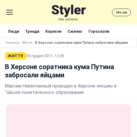
rbc.ua
Люди
Тренди
Корисне
Смачно
Гороскопи
Головна
›
Життя
›
В Херсоне соратника кума Путина забросали яйцами
ЖИТТЯ
03 грудня 2017, 12:05
В Херсоне соратника кума Путина
забросали яйцами
Максим Невенчанный проводил в Херсоне лекцию в
"Школе политического образования