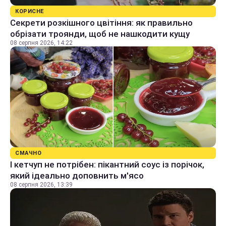
КОРИСНЕ
Секрети розкішного цвітіння: як правильно
обрізати троянди, щоб не нашкодити кущу
08 серпня 2026, 14:22
СМАЧНО
І кетчуп не потрібен: пікантний соус із порічок,
який ідеально доповнить м'ясо
08 серпня 2026, 13:39