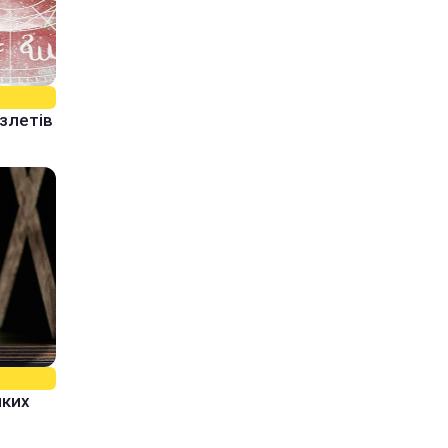
 злетів
яких