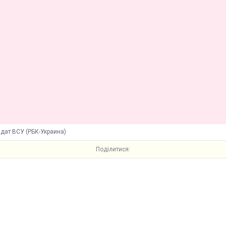
лдат ВСУ (РБК-Украина)
Поділитися: