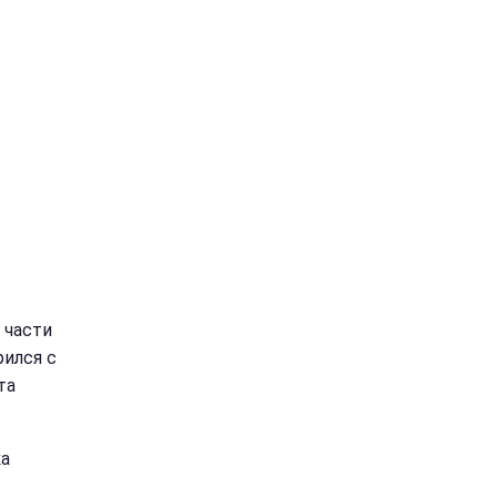
 части
рился с
та
ка