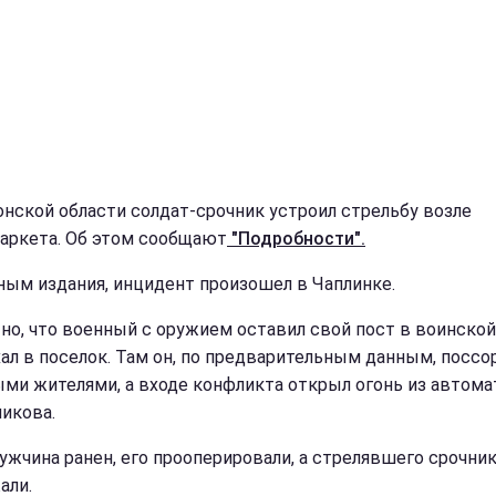
онской области солдат-срочник устроил стрельбу возле
аркета. Об этом сообщают
"Подробности".
ным издания, инцидент произошел в Чаплинке.
но, что военный с оружием оставил свой пост в воинской
хал в поселок. Там он, по предварительным данным, поссо
ми жителями, а входе конфликта открыл огонь из автома
икова.
ужчина ранен, его прооперировали, а стрелявшего срочни
али.