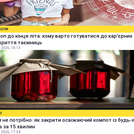
КОПИ
оп до кінця літа: кому варто готуватися до кар'єрних
зкриття таємниць
 2026, 18:13
О
 не потрібно: як закрити освіжаючий компот із будь-
в за 15 хвилин
 2026, 17:34