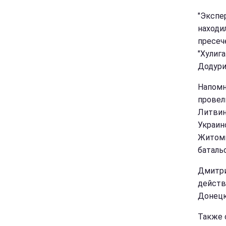
"Экспе
находи
пресеч
"Хулига
Додури
Напомн
провел
Литвин
Украин
Житоми
баталь
Дмитри
действ
Донецк
Также 