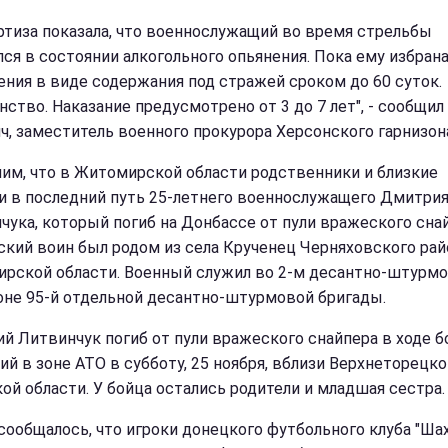
ртиза показала, что военнослужащий во время стрельбы
лся в состоянии алкогольного опьянения. Пока ему избран
ения в виде содержания под стражей сроком до 60 суток.
нство. Наказание предусмотрено от 3 до 7 лет", - сообщил
ч, заместитель военного прокурора Херсонского гарнизон
им, что в Житомирской области родственники и близкие
и в последний путь 25-летнего военнослужащего Дмитри
чука, который погиб на Донбассе от пули вражеского снай
ский воин был родом из села Крученец Черняховского рай
рской области. Военный служил во 2-м десантно-штурм
оне 95-й отдельной десантно-штурмовой бригады.
й Литвинчук погиб от пули вражеского снайпера в ходе 
ий в зоне АТО в субботу, 25 ноября, вблизи Верхнеторецко
ой области. У бойца остались родители и младшая сестра.
сообщалось, что игроки донецкого футбольного клуба "Шах