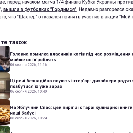
ве, перед началом матча 1/4 финала Кубка Украины проти
",
вышли в футболках "Гордимся"
. Недавно разгорелся ск
ого, что "Шахтер" отказался принять участие в акции "Мой 
йте також
Головна помилка власників котів під час розміщення 
майже всі її роблять
06 серпня 2026, 11:16
Ці речі безнадійно псують інтер'єр: дизайнери радят
позбутися їх уже зараз
06 серпня 2026, 10:40
На Яблучний Спас: цей пиріг зі старої кулінарної книги
наші бабусі
06 серпня 2026, 10:24