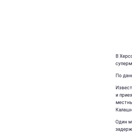
В Херс
суперм
По дан
Извест
и прие
местны
Калашн
Один м
задерж