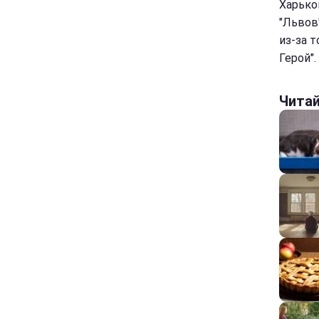
Харько
"Львов
из-за т
Герой".
Чита