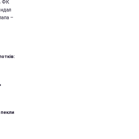
в ФК
андал
папа –
лотків:
ь
 пекли