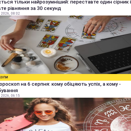
ться тільки найрозумніший: переставте один сірник і
те рівняння за 30 секунд
 2026, 08:02
КОПИ
ороскоп на 6 серпня: кому обіцяють успіх, а кому -
бування
 2026, 06:15