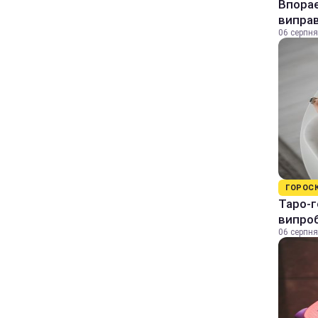
Впорає
виправ
06 серпня
ГОРОС
Таро-г
випро
06 серпня