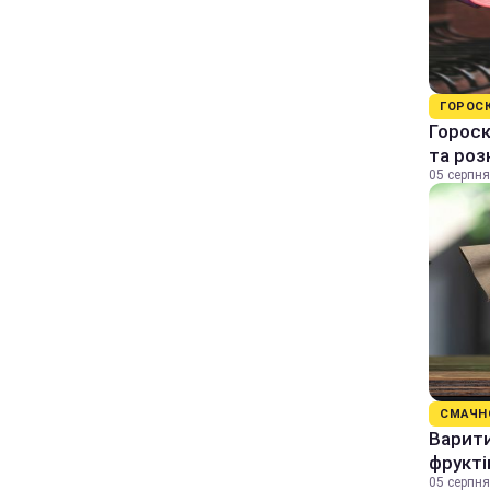
ГОРОС
Гороск
та ро
05 серпня
СМАЧН
Варити
фрукті
05 серпня