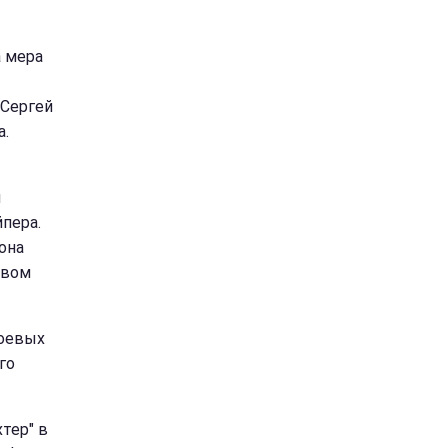
а мера
 Сергей
а.
я
пера.
она
овом
боевых
го
тер" в