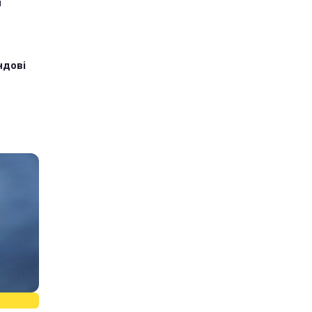
и
ндові