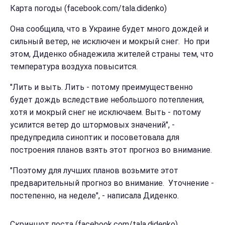
Карта погоды (facebook.com/tala.didenko)
Она сообщила, что в Украине будет много дождей и
сильный ветер, не исключен и мокрый снег. Но при
этом, Диденко обнадежила жителей страны тем, что
температура воздуха повысится.
"Лить и выть. Лить - потому преимущественно
будет дождь вследствие небольшого потепления,
хотя и мокрый снег не исключаем. Выть - потому
усилится ветер до штормовых значений", -
предупредила синоптик и посоветовала для
построения планов взять этот прогноз во внимание.
"Поэтому для лучших планов возьмите этот
предварительный прогноз во внимание. Уточнение -
постепенно, на неделе", - написала Диденко.
Скриншот поста (facebook.com/tala.didenko)