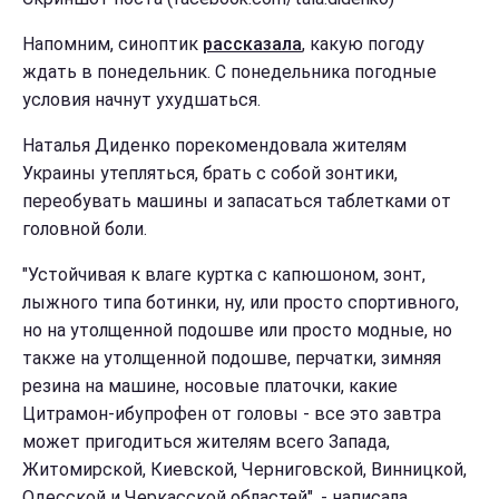
Напомним, синоптик
рассказала
, какую погоду
ждать в понедельник. С понедельника погодные
условия начнут ухудшаться.
Наталья Диденко порекомендовала жителям
Украины утепляться, брать с собой зонтики,
переобувать машины и запасаться таблетками от
головной боли.
"Устойчивая к влаге куртка с капюшоном, зонт,
лыжного типа ботинки, ну, или просто спортивного,
но на утолщенной подошве или просто модные, но
также на утолщенной подошве, перчатки, зимняя
резина на машине, носовые платочки, какие
Цитрамон-ибупрофен от головы - все это завтра
может пригодиться жителям всего Запада,
Житомирской, Киевской, Черниговской, Винницкой,
Одесской и Черкасской областей", - написала