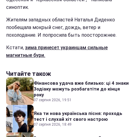
синоптик.
Жителям западных областей Наталья Диденко
пообещала мокрый снег, дождь, ветер и
похолодание. И попросила быть поосторожнее.
Кстати,
зима принесет украинцам сильные
магнитные бури.
Читайте також
Фінансова удача вже близько: ці 4 знаки
Зодіаку можуть розбагатіти до кінця
року
07 серпня 2026, 19:51
Яка ти нова українська пісня: проходь
тест і слухай хіт свого настрою
07 серпня 2026, 18:49