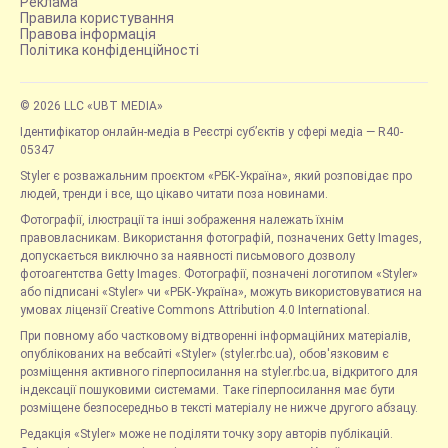
Реклама
Правила користування
Правова інформація
Політика конфіденційності
© 2026 LLC «UBT MEDIA»
Ідентифікатор онлайн-медіа в Реєстрі суб’єктів у сфері медіа — R40-
05347
Styler є розважальним проєктом «РБК-Україна», який розповідає про
людей, тренди і все, що цікаво читати поза новинами.
Фотографії, ілюстрації та інші зображення належать їхнім
правовласникам. Використання фотографій, позначених Getty Images,
допускається виключно за наявності письмового дозволу
фотоагентства Getty Images. Фотографії, позначені логотипом «Styler»
або підписані «Styler» чи «РБК-Україна», можуть використовуватися на
умовах ліцензії Creative Commons Attribution 4.0 International.
При повному або частковому відтворенні інформаційних матеріалів,
опублікованих на вебсайті «Styler» (styler.rbc.ua), обов'язковим є
розміщення активного гіперпосилання на styler.rbc.ua, відкритого для
індексації пошуковими системами. Таке гіперпосилання має бути
розміщене безпосередньо в тексті матеріалу не нижче другого абзацу.
Редакція «Styler» може не поділяти точку зору авторів публікацій.