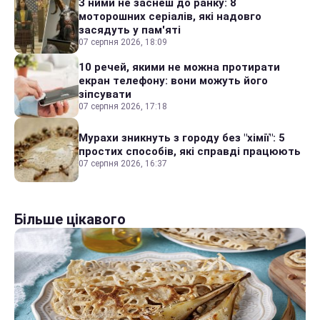
З ними не заснеш до ранку: 8
моторошних серіалів, які надовго
засядуть у пам'яті
07 серпня 2026, 18:09
10 речей, якими не можна протирати
екран телефону: вони можуть його
зіпсувати
07 серпня 2026, 17:18
Мурахи зникнуть з городу без "хімії": 5
простих способів, які справді працюють
07 серпня 2026, 16:37
Більше цікавого