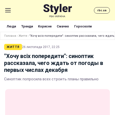
rbc.ua
Люди
Тренди
Корисне
Смачно
Гороскопи
Головна
›
Життя
›
"Хочу всіх попередити": синоптик рассказала, чего ждат
ЖИТТЯ
26 листопада 2017, 22:25
"Хочу всіх попередити": синоптик
рассказала, чего ждать от погоды в
первых числах декабря
Синоптик попросила всех строить планы правильно