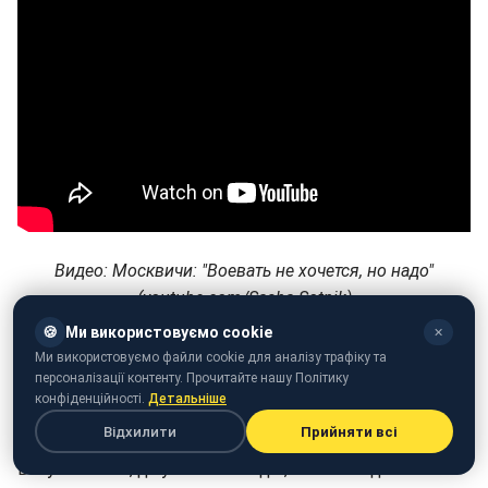
Видео: Москвичи: "Воевать не хочется, но надо"
(youtube.com/Sasha Sotnik)
🍪
Ми використовуємо cookie
✕
Пользователи соцсети также прокомментировали
Ми використовуємо файли cookie для аналізу трафіку та
этот опрос.
персоналізації контенту. Прочитайте нашу Політику
конфіденційності.
Детальніше
"Слава Богу в Европе родственники живут. Если до
Відхилити
Прийняти всі
войны дойдет дело мой выбор билет и самолет. За
вату воевать, да упаси Господь ", - пишет один из