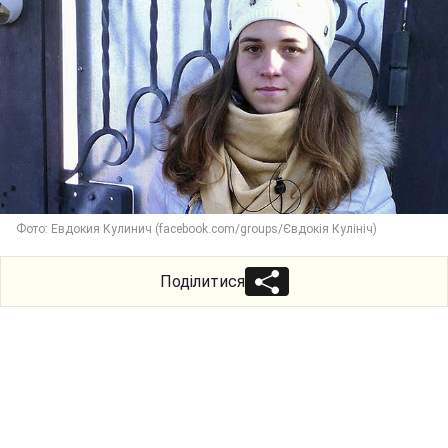
Фото: Евдокия Кулинич (facebook.com/groups/Євдокія Кулініч)
Поділитися