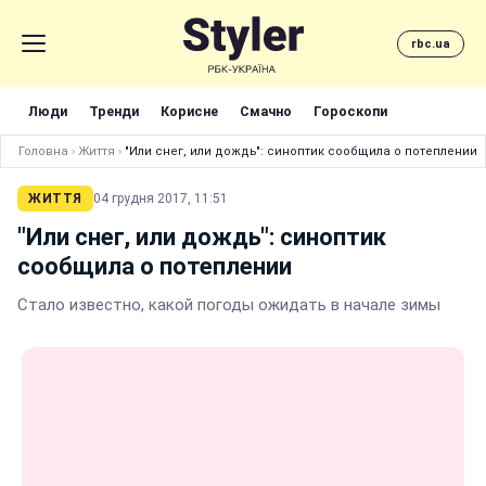
rbc.ua
Люди
Тренди
Корисне
Смачно
Гороскопи
Головна
›
Життя
›
"Или снег, или дождь": синоптик сообщила о потеплении
ЖИТТЯ
04 грудня 2017, 11:51
"Или снег, или дождь": синоптик
сообщила о потеплении
Стало известно, какой погоды ожидать в начале зимы