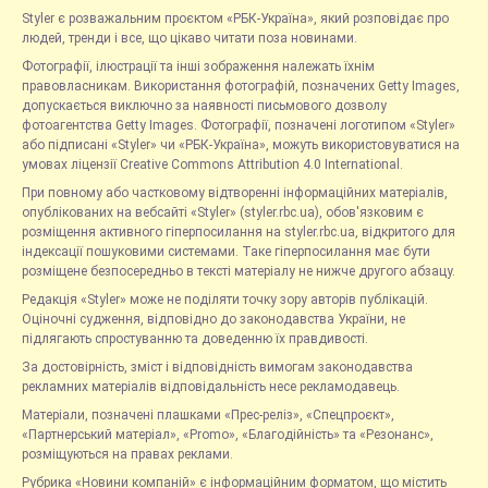
Styler є розважальним проєктом «РБК-Україна», який розповідає про
людей, тренди і все, що цікаво читати поза новинами.
Фотографії, ілюстрації та інші зображення належать їхнім
правовласникам. Використання фотографій, позначених Getty Images,
допускається виключно за наявності письмового дозволу
фотоагентства Getty Images. Фотографії, позначені логотипом «Styler»
або підписані «Styler» чи «РБК-Україна», можуть використовуватися на
умовах ліцензії Creative Commons Attribution 4.0 International.
При повному або частковому відтворенні інформаційних матеріалів,
опублікованих на вебсайті «Styler» (styler.rbc.ua), обов'язковим є
розміщення активного гіперпосилання на styler.rbc.ua, відкритого для
індексації пошуковими системами. Таке гіперпосилання має бути
розміщене безпосередньо в тексті матеріалу не нижче другого абзацу.
Редакція «Styler» може не поділяти точку зору авторів публікацій.
Оціночні судження, відповідно до законодавства України, не
підлягають спростуванню та доведенню їх правдивості.
За достовірність, зміст і відповідність вимогам законодавства
рекламних матеріалів відповідальність несе рекламодавець.
Матеріали, позначені плашками «Прес-реліз», «Спецпроєкт»,
«Партнерський матеріал», «Promo», «Благодійність» та «Резонанс»,
розміщуються на правах реклами.
Рубрика «Новини компаній» є інформаційним форматом, що містить