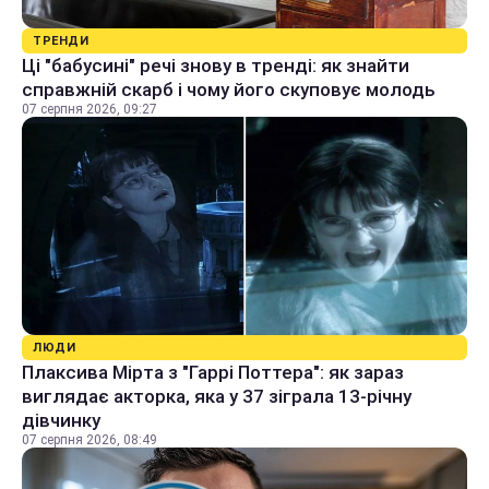
ТРЕНДИ
Ці "бабусині" речі знову в тренді: як знайти
справжній скарб і чому його скуповує молодь
07 серпня 2026, 09:27
ЛЮДИ
Плаксива Мірта з "Гаррі Поттера": як зараз
виглядає акторка, яка у 37 зіграла 13-річну
дівчинку
07 серпня 2026, 08:49