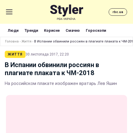
rbc.ua
Люди
Тренди
Корисне
Смачно
Гороскопи
Головна
›
Життя
›
В Испании обвинили россиян в плагиате плаката к ЧМ-201
ЖИТТЯ
30 листопада 2017, 22:20
В Испании обвинили россиян в
плагиате плаката к ЧМ-2018
На российском плакате изображен вратарь Лев Яшин