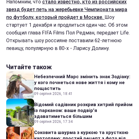
Напомним, что
стало известно, кто из российских
звезд будет петь на жеребьевке Чемпионата мира
по футболу, который пройдет в Москве.
Шоу
стартует 1 декабря и продлиться один час. Об этом
сообщил глава FIFA Films Пол Редман, передает Life.
Открывать шоу россияне поставили 62-летнюю
певицу, популярную в 80-х - Ларису Долину.
Читайте також
Небезпечний Марс змінить знак Зодіаку:
у кого почнеться нове життя і кому не
пощастить
09 серпня 2026, 18:41
Відомий садівник розкрив хитрий прийом
із парканом: ваше подвір'я
здаватиметься більшим
09 серпня 2026, 17:34
Соковита шаурма з куркою та хрусткою
картоплею: простий рецепт з фото від