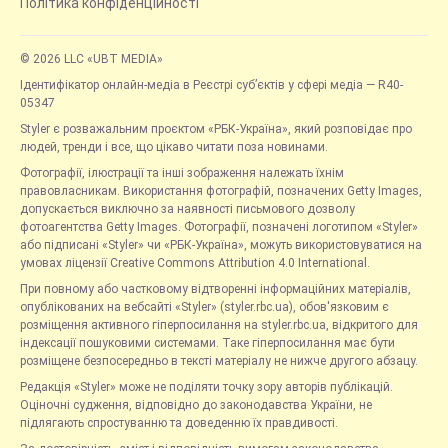
Політика конфіденційності
© 2026 LLC «UBT MEDIA»
Ідентифікатор онлайн-медіа в Реєстрі суб’єктів у сфері медіа — R40-
05347
Styler є розважальним проєктом «РБК-Україна», який розповідає про
людей, тренди і все, що цікаво читати поза новинами.
Фотографії, ілюстрації та інші зображення належать їхнім
правовласникам. Використання фотографій, позначених Getty Images,
допускається виключно за наявності письмового дозволу
фотоагентства Getty Images. Фотографії, позначені логотипом «Styler»
або підписані «Styler» чи «РБК-Україна», можуть використовуватися на
умовах ліцензії Creative Commons Attribution 4.0 International.
При повному або частковому відтворенні інформаційних матеріалів,
опублікованих на вебсайті «Styler» (styler.rbc.ua), обов'язковим є
розміщення активного гіперпосилання на styler.rbc.ua, відкритого для
індексації пошуковими системами. Таке гіперпосилання має бути
розміщене безпосередньо в тексті матеріалу не нижче другого абзацу.
Редакція «Styler» може не поділяти точку зору авторів публікацій.
Оціночні судження, відповідно до законодавства України, не
підлягають спростуванню та доведенню їх правдивості.