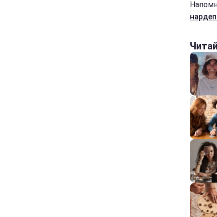
Напомн
нардеп
Чита