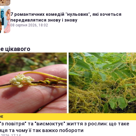
7 романтичних комедій "нульових", які хочеться
передивлятися знову і знову
08 серпня 2026, 18:02
е цікавого
НЕ
"з повітря" та "висмоктує" життя з рослин: що таке
ця та чому її так важко побороти
 2026, 17:14