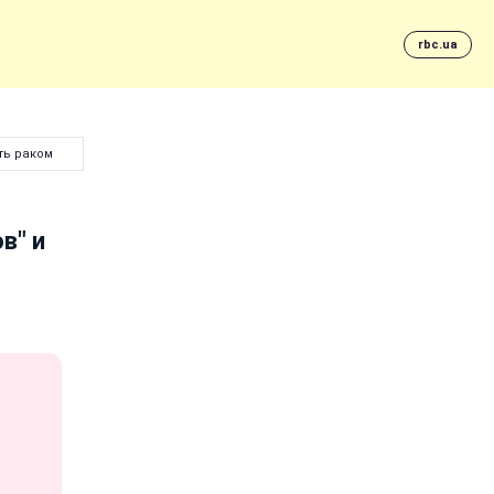
rbc.ua
ть раком
в" и