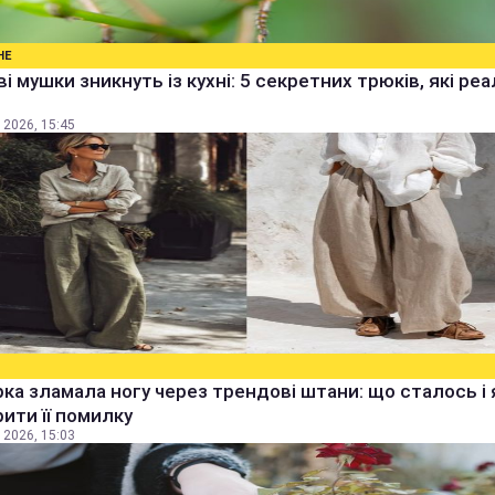
НЕ
і мушки зникнуть із кухні: 5 секретних трюків, які ре
 2026, 15:45
ка зламала ногу через трендові штани: що сталось і 
ити її помилку
 2026, 15:03