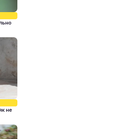
ально
як не