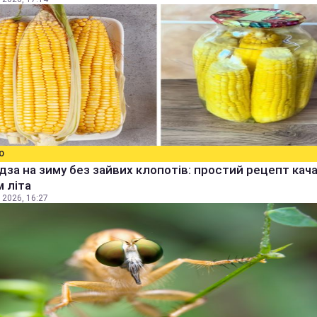
О
дза на зиму без зайвих клопотів: простий рецепт качан
 літа
 2026, 16:27