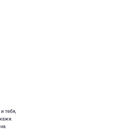
и тебя,
кажи.
на.