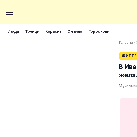
Люди
Тренди
Корисне
Смачно
Гороскопи
Головна
›
ЖИТТЯ
В Ива
желал
Муж же