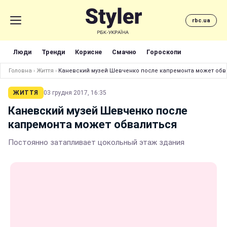
rbc.ua
Люди
Тренди
Корисне
Смачно
Гороскопи
Головна
›
Життя
›
Каневский музей Шевченко после капремонта может обв
ЖИТТЯ
03 грудня 2017, 16:35
Каневский музей Шевченко после
капремонта может обвалиться
Постоянно затапливает цокольный этаж здания