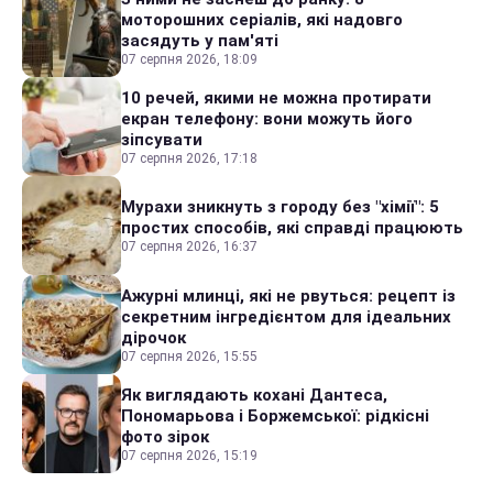
моторошних серіалів, які надовго
засядуть у пам'яті
07 серпня 2026, 18:09
10 речей, якими не можна протирати
екран телефону: вони можуть його
зіпсувати
07 серпня 2026, 17:18
Мурахи зникнуть з городу без "хімії": 5
простих способів, які справді працюють
07 серпня 2026, 16:37
Ажурні млинці, які не рвуться: рецепт із
секретним інгредієнтом для ідеальних
дірочок
07 серпня 2026, 15:55
Як виглядають кохані Дантеса,
Пономарьова і Боржемської: рідкісні
фото зірок
07 серпня 2026, 15:19