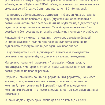
фотоагентства Getty Images. Фотографії, позначені логотипом «Styler»
або підписані «Styler» чи «РБК-Україна», можуть використовуватися на
умовах ліцензії Creative Commons Attribution 4.0 International.
При повному або частковому відтворенні інформаційних матеріалів,
опублікованих на вебсайті «Styler» (styler.rbc.ua), обов'язковим є
розміщення активного гіперпосилання на styler.rbc.ua, відкритого для
індексації пошуковими системами. Таке гіперпосилання має бути
розміщене безпосередньо в тексті матеріалу не нижче другого абзацу.
Редакція «Styler» може не поділяти точку зору авторів публікацій.
Оціночні судження, відповідно до законодавства України, не
підлягають спростуванню та доведенню їх правдивості.
За достовірність, зміст і відповідність вимогам законодавства
рекламних матеріалів відповідальність несе рекламодавець.
Матеріали, позначені плашками «Прес-реліз», «Спецпроєкт»,
«Партнерський матеріал», «Promo», «Благодійність» та «Резонанс»,
розміщуються на правах реклами.
Рубрика «Новини компаній» є інформаційним форматом, що містить
новини, повідомлення та оголошення, пов'язані з діяльністю
компаній, і ґрунтується на інформації, наданій відповідними
компаніями. Редакція не несе відповідальності за достовірність такої
інформації.
Онлайн-медіа «Styler» призначене для осіб віком від 21 року.