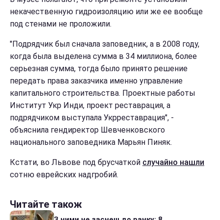
некачественную гидроизоляцию или же ее вообще
под стенами не проложили.
"Подрядчик был сначала заповедник, а в 2008 году,
когда была выделена сумма в 34 миллиона, более
серьезная сумма, тогда было принято решение
передать права заказчика именно управление
капитального строительства. Проектные работы
Институт Укр Инди, проект реставрация, а
подрядчиком выступала Укрреставрация", -
объяснила гендиректор Шевченковского
национального заповедника Марьян Пиняк.
Кстати, во Львове под брусчаткой
случайно нашли
сотню еврейских надгробий.
Читайте також
З ними не заснеш до ранку: 8