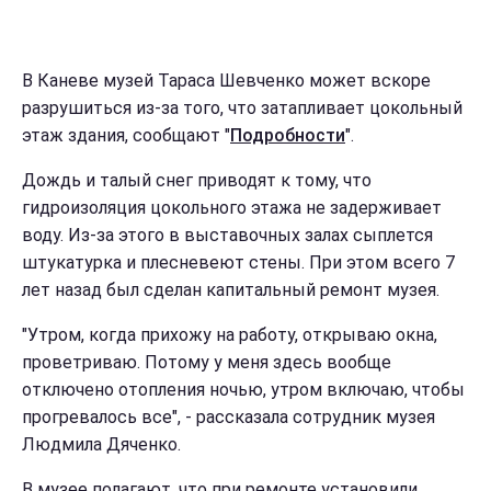
В Каневе музей Тараса Шевченко может вскоре
разрушиться из-за того, что затапливает цокольный
этаж здания, сообщают "
Подробности
".
Дождь и талый снег приводят к тому, что
гидроизоляция цокольного этажа не задерживает
воду. Из-за этого в выставочных залах сыплется
штукатурка и плесневеют стены. При этом всего 7
лет назад был сделан капитальный ремонт музея.
"Утром, когда прихожу на работу, открываю окна,
проветриваю. Потому у меня здесь вообще
отключено отопления ночью, утром включаю, чтобы
прогревалось все", - рассказала сотрудник музея
Людмила Дяченко.
В музее полагают, что при ремонте установили