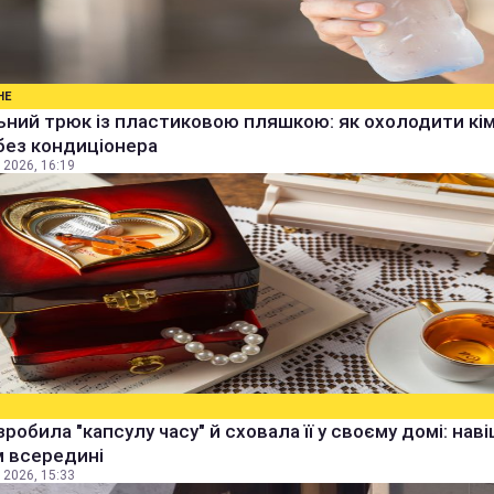
НЕ
ьний трюк із пластиковою пляшкою: як охолодити кім
без кондиціонера
 2026, 16:19
зробила "капсулу часу" й сховала її у своєму домі: наві
м всередині
 2026, 15:33