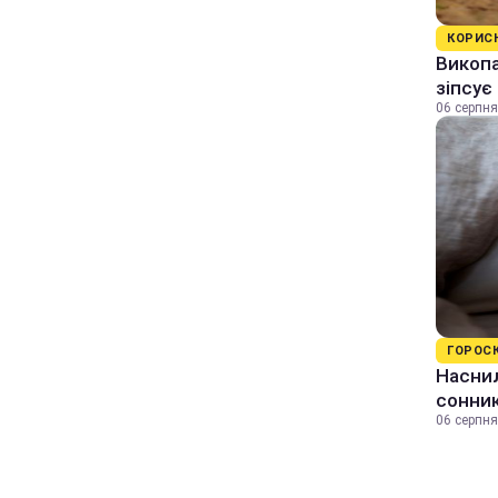
КОРИС
Викопа
зіпсує
06 серпня
ГОРОС
Наснил
сонник
06 серпня