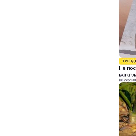
ТРЕНД
Не пос
вага з
06 серпня