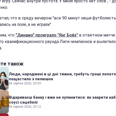
 игру. Сейчас внутри пустота. У меня просто нет слов", - 
нко.
етил, что в среду вечером "все 90 минут наши футболист
лись на поле, а не играли".
им, что
"Динамо" проиграло "Янг Бойз"
в ответном матче
го квалификационного раунда Лиги чемпионов и вылетело
.
йте також
Люди, народжені в ці дні тижня, гребуть гроші лопато
пощастило з пелюшок
06 серпня 2026, 20:59
Відкриваєш банку і вже не зупинитися: як закрити каб
соусі сацебелі
06 серпня 2026, 20:12