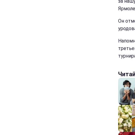
за нашу
Ярмоле
Он отм
уродова
Напомн
третье
турнира
Чита