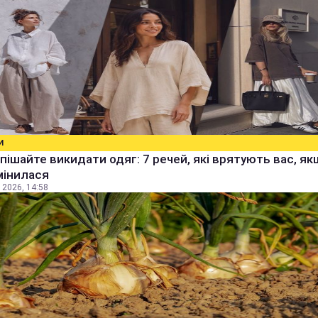
И
пішайте викидати одяг: 7 речей, які врятують вас, я
мінилася
 2026, 14:58