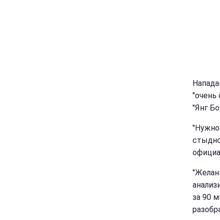
Напада
"очень
"Янг Бо
"Нужно
стыдно
офици
"Желан
анализ
за 90 
разобр