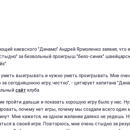
ющий киевского "Динамо" Андрей Ярмоленко заявил, что 
 стыдно" за безвольный проигрыш "бело-синих" швейцарс
йз".
 уметь выигрывать и нужно уметь проигрывать. Мне оче
 за сегодняшнюю игру, честно", - цитирует капитана "Дин
альный
сайт
клуба.
ие пройти дальше и показать хорошую игру было у нас. Н
ировать, почему нет игры, почему мы создали всего один
минут. Мне кажется, на одном желании далеко не уедешь. 
аться в своей игре. Повторюсь, мне очень стыдно за резу