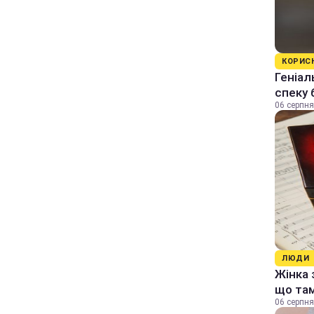
КОРИС
Геніал
спеку 
06 серпня
ЛЮДИ
Жінка 
що та
06 серпня