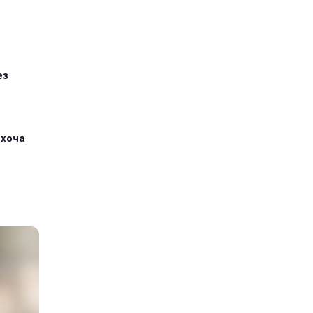
ез
 хоча