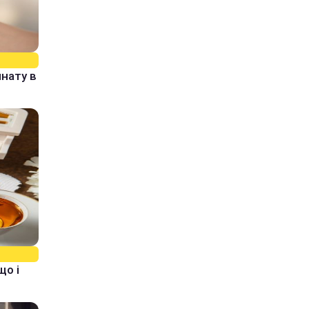
нату в
що і