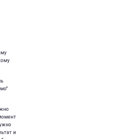
ему
кому
нь
амо"
ужно
 момент
Нужно
льтат и