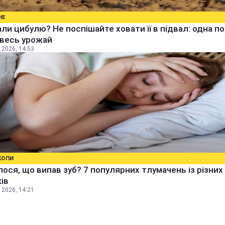
НЕ
ли цибулю? Не поспішайте ховати її в підвал: одна п
 весь урожай
 2026, 14:53
КОПИ
ося, що випав зуб? 7 популярних тлумачень із різних
ів
 2026, 14:21