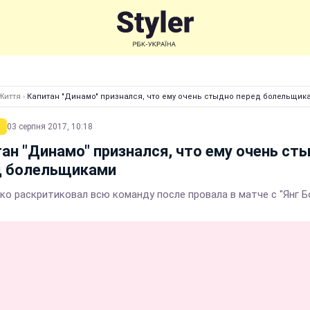
Життя
›
Капитан "Динамо" признался, что ему очень стыдно перед болельщик
03 серпня 2017, 10:18
ан "Динамо" признался, что ему очень ст
д болельщиками
ко раскритиковал всю команду после провала в матче с "Янг Б