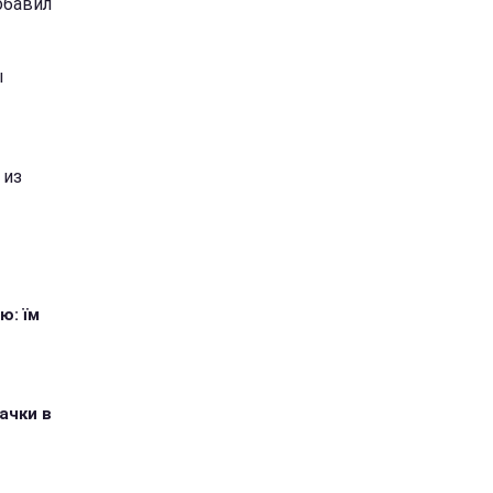
добавил
ы
 из
ю: їм
ачки в