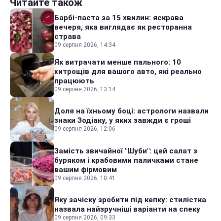
Читайте також
Барбі-паста за 15 хвилин: яскрава
вечеря, яка виглядає як ресторанна
страва
09 серпня 2026, 14:34
Як витрачати менше пального: 10
хитрощів для вашого авто, які реально
працюють
09 серпня 2026, 13:14
Доля на їхньому боці: астрологи назвали
знаки Зодіаку, у яких завжди є гроші
09 серпня 2026, 12:06
Замість звичайної "Шуби": цей салат з
буряком і крабовими паличками стане
вашим фірмовим
09 серпня 2026, 10:41
Яку зачіску зробити під кепку: стилістка
назвала найзручніші варіанти на спеку
09 серпня 2026, 09:33