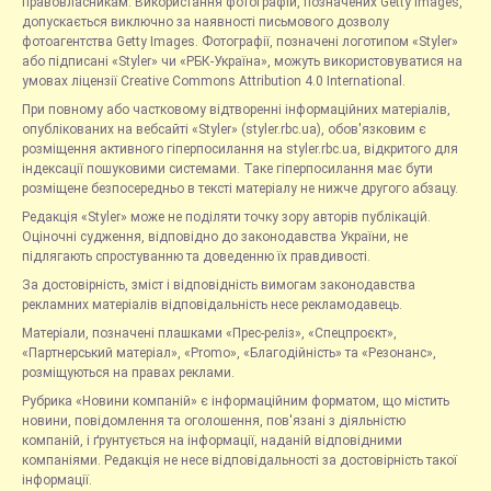
правовласникам. Використання фотографій, позначених Getty Images,
допускається виключно за наявності письмового дозволу
фотоагентства Getty Images. Фотографії, позначені логотипом «Styler»
або підписані «Styler» чи «РБК-Україна», можуть використовуватися на
умовах ліцензії Creative Commons Attribution 4.0 International.
При повному або частковому відтворенні інформаційних матеріалів,
опублікованих на вебсайті «Styler» (styler.rbc.ua), обов'язковим є
розміщення активного гіперпосилання на styler.rbc.ua, відкритого для
індексації пошуковими системами. Таке гіперпосилання має бути
розміщене безпосередньо в тексті матеріалу не нижче другого абзацу.
Редакція «Styler» може не поділяти точку зору авторів публікацій.
Оціночні судження, відповідно до законодавства України, не
підлягають спростуванню та доведенню їх правдивості.
За достовірність, зміст і відповідність вимогам законодавства
рекламних матеріалів відповідальність несе рекламодавець.
Матеріали, позначені плашками «Прес-реліз», «Спецпроєкт»,
«Партнерський матеріал», «Promo», «Благодійність» та «Резонанс»,
розміщуються на правах реклами.
Рубрика «Новини компаній» є інформаційним форматом, що містить
новини, повідомлення та оголошення, пов'язані з діяльністю
компаній, і ґрунтується на інформації, наданій відповідними
компаніями. Редакція не несе відповідальності за достовірність такої
інформації.