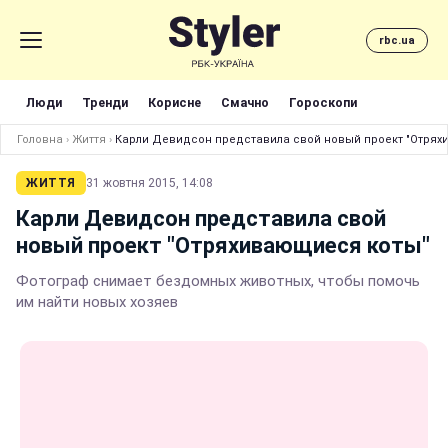
rbc.ua
Люди
Тренди
Корисне
Смачно
Гороскопи
Головна
›
Життя
›
Карли Девидсон представила свой новый проект "Отрях
ЖИТТЯ
31 жовтня 2015, 14:08
Карли Девидсон представила свой
новый проект "Отряхивающиеся коты"
Фотограф снимает бездомных животных, чтобы помочь
им найти новых хозяев