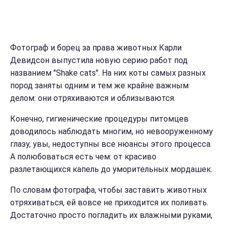
Фотограф и борец за права животных Карли
Девидсон выпустила новую серию работ под
названием "Shake cats". На них коты самых разных
пород заняты одним и тем же крайне важным
делом: они отряхиваются и облизываются.
Конечно, гигиенические процедуры питомцев
доводилось наблюдать многим, но невооруженному
глазу, увы, недоступны все нюансы этого процесса.
А полюбоваться есть чем: от красиво
разлетающихся капель до уморительных мордашек.
По словам фотографа, чтобы заставить животных
отряхиваться, ей вовсе не приходится их поливать.
Достаточно просто погладить их влажными руками,