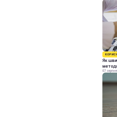
КОРИС
Як шви
методи
07 серпня