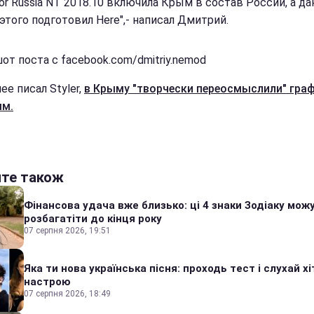
tor Russia NT 2018.10 включила Крым в состав России, а д
этого подготовил Here",- написал Дмитрий.
от поста с facebook.com/dmitriy.nemod
ее писал Styler,
в Крыму "творчески переосмыслили" гра
ым.
йте також
Фінансова удача вже близько: ці 4 знаки Зодіаку мож
розбагатіти до кінця року
07 серпня 2026, 19:51
Яка ти нова українська пісня: проходь тест і слухай хі
настрою
07 серпня 2026, 18:49