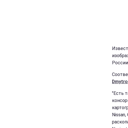
Извест
изобра
России
Соотве
Dmytro
"Есть 
консор
картог
Nissan,
раскопа