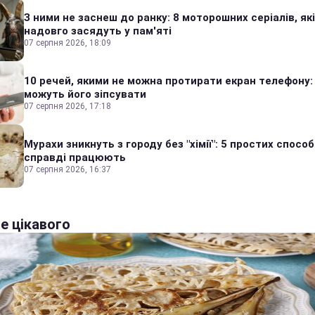
З ними не заснеш до ранку: 8 моторошних серіалів, які
надовго засядуть у пам'яті
07 серпня 2026, 18:09
10 речей, якими не можна протирати екран телефону:
можуть його зіпсувати
07 серпня 2026, 17:18
Мурахи зникнуть з городу без "хімії": 5 простих способі
справді працюють
07 серпня 2026, 16:37
е цікавого