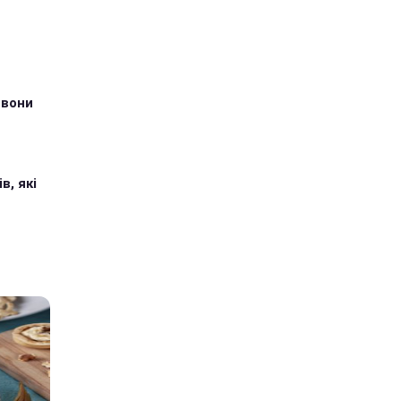
 вони
в, які