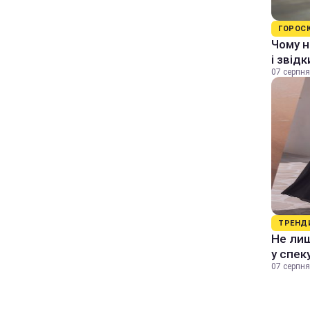
ГОРОС
Чому н
і звід
07 серпня
ТРЕНД
Не лиш
у спек
07 серпня