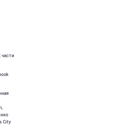
 части
book
нная
n,
енко
 City