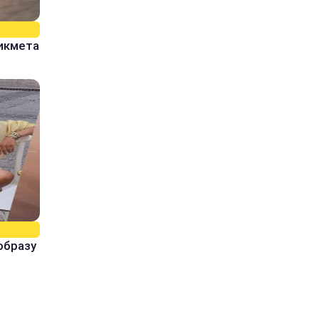
рикмета
образу