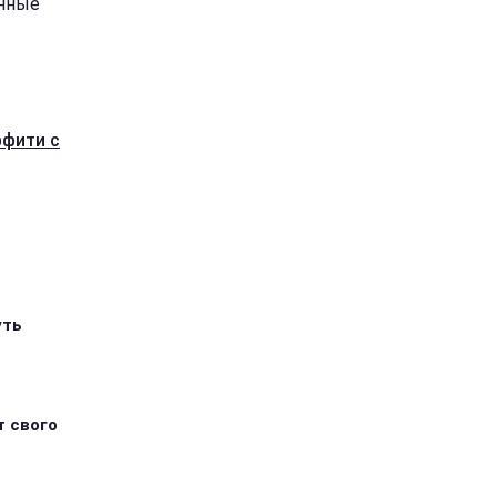
анные
ффити с
уть
т свого