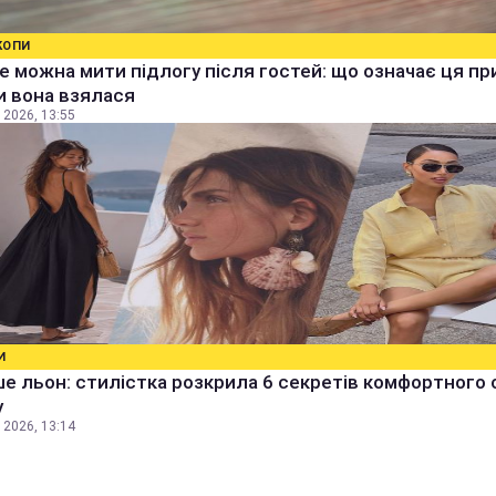
КОПИ
е можна мити підлогу після гостей: що означає ця п
ки вона взялася
 2026, 13:55
И
е льон: стилістка розкрила 6 секретів комфортного 
у
 2026, 13:14