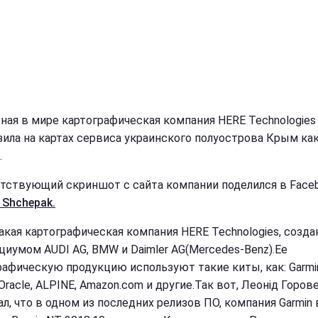
ная в мире картографическая компания HERE Technologies
зила на картах сервиса украинского полуострова Крым как
.
тствующий скриншот с сайта компании поделился в Face
 Shchepak.
такая картографическая компания HERE Technologies, созда
циумом AUDI AG, BMW и Daimler AG(Mercedes-Benz).Ее
рафическую продукцию используют такие киты, как: Garmi
 Oracle, ALPINE, Amazon.com и другие.Так вот, Леонід Горов
л, что в одном из последних релизов ПО, компания Garmin в