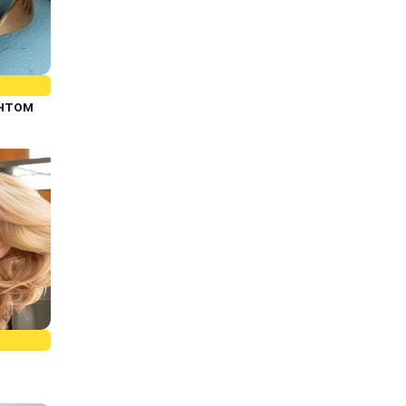
єнтом