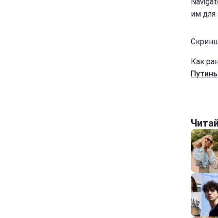
Naviga
им для 
Скринш
Как ран
Путин
Чита