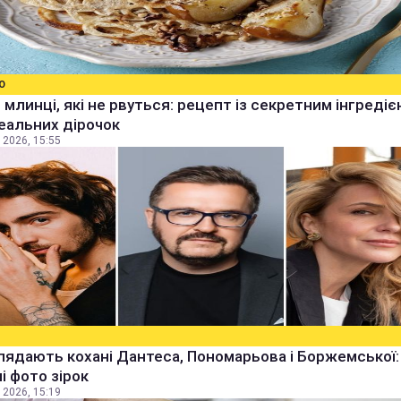
О
 млинці, які не рвуться: рецепт із секретним інгреді
еальних дірочок
 2026, 15:55
лядають кохані Дантеса, Пономарьова і Боржемської:
ні фото зірок
 2026, 15:19