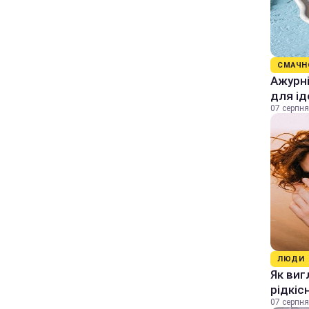
СМАЧН
Ажурні
для ід
07 серпня
ЛЮДИ
Як виг
рідкіс
07 серпня