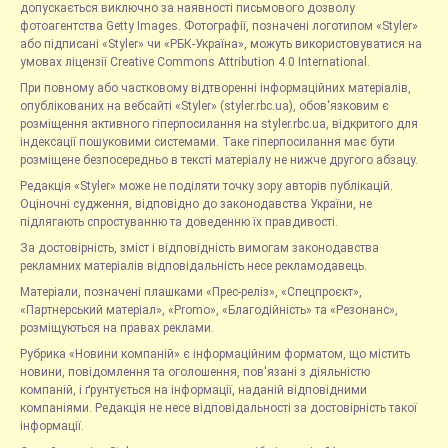
допускається виключно за наявності письмового дозволу
фотоагентства Getty Images. Фотографії, позначені логотипом «Styler»
або підписані «Styler» чи «РБК-Україна», можуть використовуватися на
умовах ліцензії Creative Commons Attribution 4.0 International.
При повному або частковому відтворенні інформаційних матеріалів,
опублікованих на вебсайті «Styler» (styler.rbc.ua), обов'язковим є
розміщення активного гіперпосилання на styler.rbc.ua, відкритого для
індексації пошуковими системами. Таке гіперпосилання має бути
розміщене безпосередньо в тексті матеріалу не нижче другого абзацу.
Редакція «Styler» може не поділяти точку зору авторів публікацій.
Оціночні судження, відповідно до законодавства України, не
підлягають спростуванню та доведенню їх правдивості.
За достовірність, зміст і відповідність вимогам законодавства
рекламних матеріалів відповідальність несе рекламодавець.
Матеріали, позначені плашками «Прес-реліз», «Спецпроєкт»,
«Партнерський матеріал», «Promo», «Благодійність» та «Резонанс»,
розміщуються на правах реклами.
Рубрика «Новини компаній» є інформаційним форматом, що містить
новини, повідомлення та оголошення, пов'язані з діяльністю
компаній, і ґрунтується на інформації, наданій відповідними
компаніями. Редакція не несе відповідальності за достовірність такої
інформації.