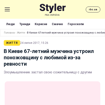
rbc.ua
Люди
Тренди
Корисне
Смачно
Гороскопи
Головна
›
Життя
›
В Киеве 67-летний мужчина устроил поножовщину с любим
ЖИТТЯ
24 липня 2017, 15:26
В Киеве 67-летний мужчина устроил
поножовщину с любимой из-за
ревности
Злоумышленник застал свою сожительницу с другим