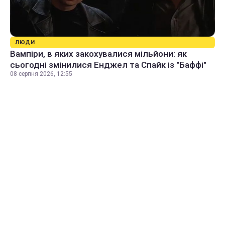
ЛЮДИ
Вампіри, в яких закохувалися мільйони: як
сьогодні змінилися Енджел та Спайк із "Баффі"
08 серпня 2026, 12:55