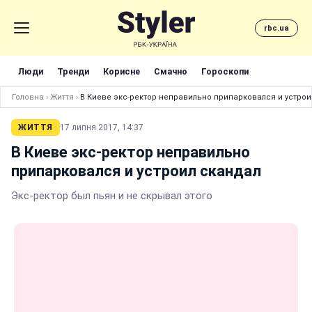
rbc.ua
Люди
Тренди
Корисне
Смачно
Гороскопи
Головна
›
Життя
›
В Киеве экс-ректор неправильно припарковался и устрои
ЖИТТЯ
17 липня 2017, 14:37
В Киеве экс-ректор неправильно
припарковался и устроил скандал
Экс-ректор был пьян и не скрывал этого