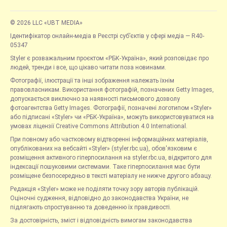
© 2026 LLC «UBT MEDIA»
Ідентифікатор онлайн-медіа в Реєстрі суб’єктів у сфері медіа — R40-
05347
Styler є розважальним проєктом «РБК-Україна», який розповідає про
людей, тренди і все, що цікаво читати поза новинами.
Фотографії, ілюстрації та інші зображення належать їхнім
правовласникам. Використання фотографій, позначених Getty Images,
допускається виключно за наявності письмового дозволу
фотоагентства Getty Images. Фотографії, позначені логотипом «Styler»
або підписані «Styler» чи «РБК-Україна», можуть використовуватися на
умовах ліцензії Creative Commons Attribution 4.0 International.
При повному або частковому відтворенні інформаційних матеріалів,
опублікованих на вебсайті «Styler» (styler.rbc.ua), обов'язковим є
розміщення активного гіперпосилання на styler.rbc.ua, відкритого для
індексації пошуковими системами. Таке гіперпосилання має бути
розміщене безпосередньо в тексті матеріалу не нижче другого абзацу.
Редакція «Styler» може не поділяти точку зору авторів публікацій.
Оціночні судження, відповідно до законодавства України, не
підлягають спростуванню та доведенню їх правдивості.
За достовірність, зміст і відповідність вимогам законодавства