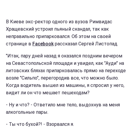
В Киеве экс-ректор одного из вузов Римвидас
Хращевский устроил пьяный скандал, так как
неправильно припарковался. Об этом на своей
странице в
Facebook
рассказал Сергей Листопад.
"Итак, пару дней назад я оказался поздним вечером
на Севастопольской площади и увидел, как "Ауди" на
литовских бляхах припарковалась прямо на переходе
возле "Сильпо", перегородив все, что можно было.
Когда водитель вышел из машины, я спросил у него,
видит ли он что мешает пешеходам?
- Ну и что? - Ответило мне тело, выдохнув на меня
алкогольные пары.
- Ты что бухой?! - Взорвался я.