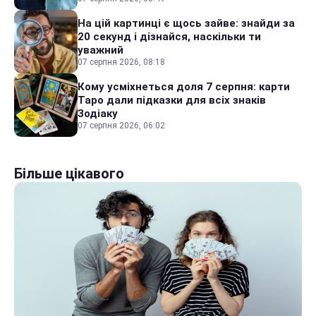
На цій картинці є щось зайве: знайди за
20 секунд і дізнайся, наскільки ти
уважний
07 серпня 2026, 08:18
Кому усміхнеться доля 7 серпня: карти
Таро дали підказки для всіх знаків
Зодіаку
07 серпня 2026, 06:02
Більше цікавого