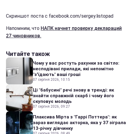
Скриншот поста с facebook.com/sergey.listopad
Напомним, что
НАПК начнет проверку деклараций
27 чиновников.
Читайте також
Чому у вас ростуть рахунки за світло:
несподівані прилади, які непомітно
"з'їдають" ваші гроші
07 серпня 2026, 10:15
Ці "бабусині" речі знову в тренді: як
знайти справжній скарб і чому його
скуповує молодь
07 серпня 2026, 09:27
Плаксива Мірта з "Гаррі Поттера": як
зараз виглядає акторка, яка у 37 зіграла
13-річну дівчинку
07 серпня 2026, 08:49