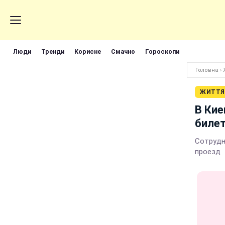
Люди
Тренди
Корисне
Смачно
Гороскопи
Головна
›
ЖИТТЯ
В Кие
биле
Сотрудн
проезд