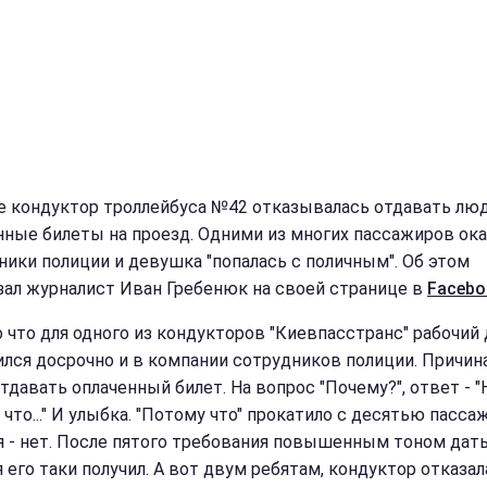
е кондуктор троллейбуса №42 отказывалась отдавать лю
нные билеты на проезд. Одними из многих пассажиров ок
ники полиции и девушка "попалась с поличным". Об этом
зал журналист Иван Гребенюк на своей странице в
Facebo
о что для одного из кондукторов "Киевпасстранс" рабочий
ился досрочно и в компании сотрудников полиции. Причина
тдавать оплаченный билет. На вопрос "Почему?", ответ - "
что..." И улыбка. "Потому что" прокатило с десятью пасса
я - нет. После пятого требования повышенным тоном дат
я его таки получил. А вот двум ребятам, кондуктор отказал