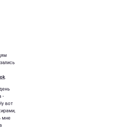
дям
азались
ok
.
 день
 -
Ну вот
жирами,
ь мне
а