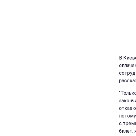
В Киев
оплаче
сотруд
расска
"Тольк
законч
отказ о
потому 
с трем
билет, 