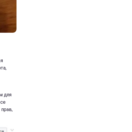
ся
та,
м для
все
 прав,