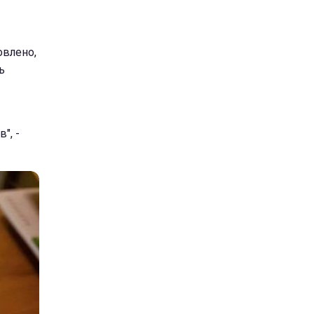
овлено,
ь
", -