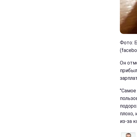
Фото: 
(facebo
Он отм
прибыл
зарпла
"Самое
пользо
подоро
плохо,
из-за к