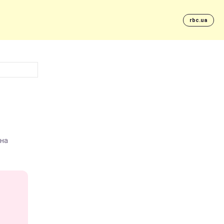
rbc.ua
 на