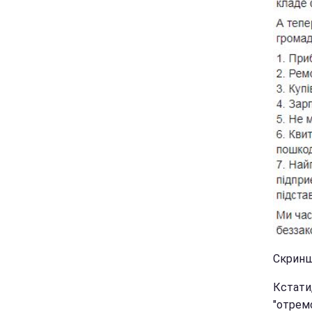
Скринш
Кстати
"отрем