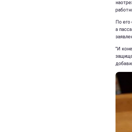
наотрез
работн
По его
а пасс
заявле
"И кон
защища
добави