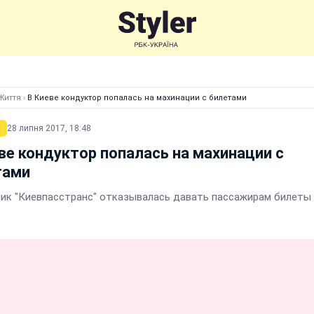
Життя
›
В Киеве кондуктор попалась на махинации с билетами
28 липня 2017, 18:48
ве кондуктор попалась на махинации с
тами
ик "Киевпасстранс" отказывалась давать пассажирам билеты