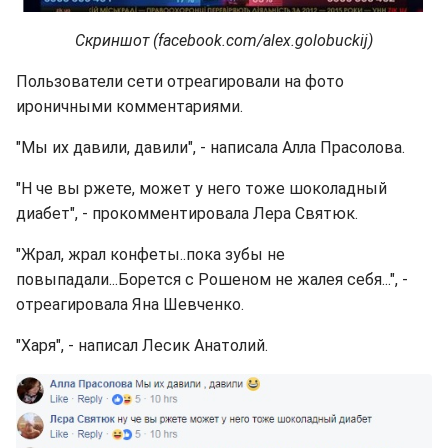
Скриншот (facebook.com/alex.golobuckij)
Пользователи сети отреагировали на фото
ироничными комментариями.
"Мы их давили, давили", - написала Алла Прасолова.
"Н че вы ржете, может у него тоже шоколадный
диабет", - прокомментировала Лера Святюк.
"Жрал, жрал конфеты..пока зубы не
повыпадали...Борется с Рошеном не жалея себя...", -
отреагировала Яна Шевченко.
"Харя", - написал Лесик Анатолий.