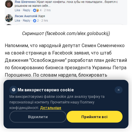
Скриншот (facebook.com/alex.golobuckij)
Напомним, что народный депутат Семен Семенченко
на своей странице в Facebook заявил, что штаб
Движения "Освобождение" разработал план действий
по блокированию бизнеса президента Украины Петра
Порошенко. По словам нардепа, блокировать
собираются "белый" бизнес Порошенко путем работы
активистов "Освобождения" с народом и бойкотом
🍪
Ми використовуємо cookie
✕
товаров, которые производятся на заводах
Ми використовуємо файли cookie для аналізу трафіку та
персоналізації контенту. Прочитайте нашу Політику
президента.
конфіденційності.
Детальніше
Читайте также, как в сети отреагировали на избиение
Відхилити
Прийняти всі
активиста нардепом Соболевым.