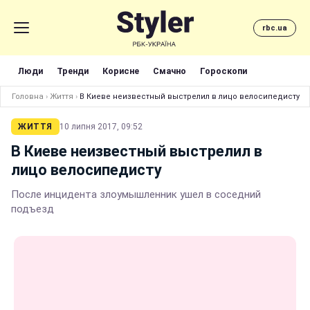
rbc.ua
Люди
Тренди
Корисне
Смачно
Гороскопи
Головна
›
Життя
›
В Киеве неизвестный выстрелил в лицо велосипедисту
ЖИТТЯ
10 липня 2017, 09:52
В Киеве неизвестный выстрелил в
лицо велосипедисту
После инцидента злоумышленник ушел в соседний
подъезд