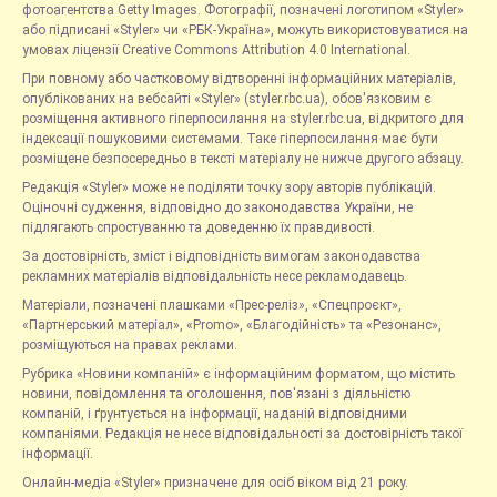
фотоагентства Getty Images. Фотографії, позначені логотипом «Styler»
або підписані «Styler» чи «РБК-Україна», можуть використовуватися на
умовах ліцензії Creative Commons Attribution 4.0 International.
При повному або частковому відтворенні інформаційних матеріалів,
опублікованих на вебсайті «Styler» (styler.rbc.ua), обов'язковим є
розміщення активного гіперпосилання на styler.rbc.ua, відкритого для
індексації пошуковими системами. Таке гіперпосилання має бути
розміщене безпосередньо в тексті матеріалу не нижче другого абзацу.
Редакція «Styler» може не поділяти точку зору авторів публікацій.
Оціночні судження, відповідно до законодавства України, не
підлягають спростуванню та доведенню їх правдивості.
За достовірність, зміст і відповідність вимогам законодавства
рекламних матеріалів відповідальність несе рекламодавець.
Матеріали, позначені плашками «Прес-реліз», «Спецпроєкт»,
«Партнерський матеріал», «Promo», «Благодійність» та «Резонанс»,
розміщуються на правах реклами.
Рубрика «Новини компаній» є інформаційним форматом, що містить
новини, повідомлення та оголошення, пов'язані з діяльністю
компаній, і ґрунтується на інформації, наданій відповідними
компаніями. Редакція не несе відповідальності за достовірність такої
інформації.
Онлайн-медіа «Styler» призначене для осіб віком від 21 року.