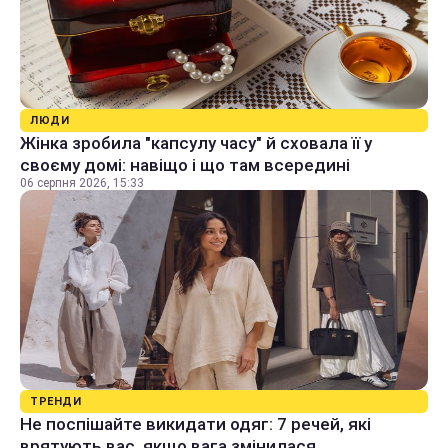
ЛЮДИ
Жінка зробила "капсулу часу" й сховала її у
своєму домі: навіщо і що там всередині
06 серпня 2026, 15:33
ТРЕНДИ
Не поспішайте викидати одяг: 7 речей, які
врятують вас, якщо вага змінилася