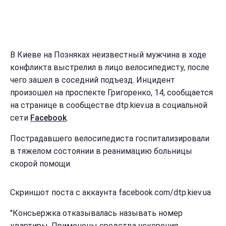
В Киеве на Позняках неизвестный мужчина в ходе
конфликта выстрелил в лицо велосипедисту, после
чего зашел в соседний подъезд. Инцидент
произошел на проспекте Григоренко, 14, сообщается
на странице в сообществе dtp.kiev.ua в социальной
сети
Facebook
.
Пострадавшего велосипедиста госпитализировали
в тяжелом состоянии в реанимацию больницы
скорой помощи.
Скриншот поста с аккаунта facebook.com/dtp.kiev.ua
"Консьержка отказывалась называть номер
квартиры. Применены средства ускорения