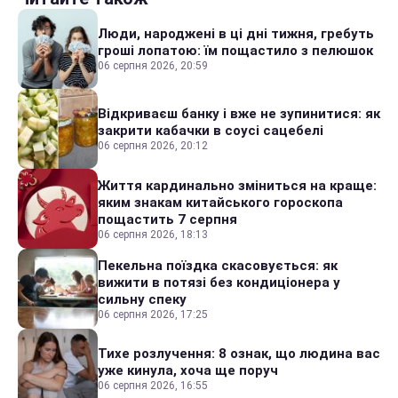
Люди, народжені в ці дні тижня, гребуть
гроші лопатою: їм пощастило з пелюшок
06 серпня 2026, 20:59
Відкриваєш банку і вже не зупинитися: як
закрити кабачки в соусі сацебелі
06 серпня 2026, 20:12
Життя кардинально зміниться на краще:
яким знакам китайського гороскопа
пощастить 7 серпня
06 серпня 2026, 18:13
Пекельна поїздка скасовується: як
вижити в потязі без кондиціонера у
сильну спеку
06 серпня 2026, 17:25
Тихе розлучення: 8 ознак, що людина вас
уже кинула, хоча ще поруч
06 серпня 2026, 16:55