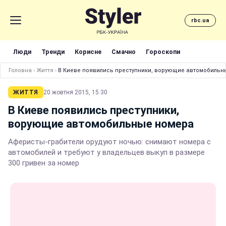
rbc.ua
Люди
Тренди
Корисне
Смачно
Гороскопи
Головна
›
Життя
›
В Киеве появились преступники, ворующие автомобильн
ЖИТТЯ
20 жовтня 2015, 15:30
В Киеве появились преступники,
ворующие автомобильные номера
Аферисты-грабители орудуют ночью: снимают номера с
автомобилей и требуют у владельцев выкуп в размере
300 гривен за номер