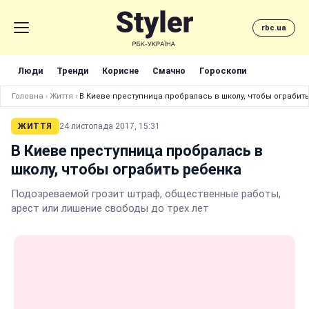
rbc.ua
Люди
Тренди
Корисне
Смачно
Гороскопи
Головна
›
Життя
›
В Киеве преступница пробралась в школу, чтобы ограбит
ЖИТТЯ
24 листопада 2017, 15:31
В Киеве преступница пробралась в
школу, чтобы ограбить ребенка
Подозреваемой грозит штраф, общественные работы,
арест или лишение свободы до трех лет