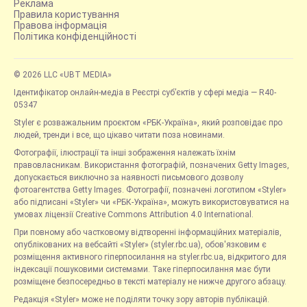
Реклама
Правила користування
Правова інформація
Політика конфіденційності
© 2026 LLC «UBT MEDIA»
Ідентифікатор онлайн-медіа в Реєстрі суб’єктів у сфері медіа — R40-
05347
Styler є розважальним проєктом «РБК-Україна», який розповідає про
людей, тренди і все, що цікаво читати поза новинами.
Фотографії, ілюстрації та інші зображення належать їхнім
правовласникам. Використання фотографій, позначених Getty Images,
допускається виключно за наявності письмового дозволу
фотоагентства Getty Images. Фотографії, позначені логотипом «Styler»
або підписані «Styler» чи «РБК-Україна», можуть використовуватися на
умовах ліцензії Creative Commons Attribution 4.0 International.
При повному або частковому відтворенні інформаційних матеріалів,
опублікованих на вебсайті «Styler» (styler.rbc.ua), обов'язковим є
розміщення активного гіперпосилання на styler.rbc.ua, відкритого для
індексації пошуковими системами. Таке гіперпосилання має бути
розміщене безпосередньо в тексті матеріалу не нижче другого абзацу.
Редакція «Styler» може не поділяти точку зору авторів публікацій.