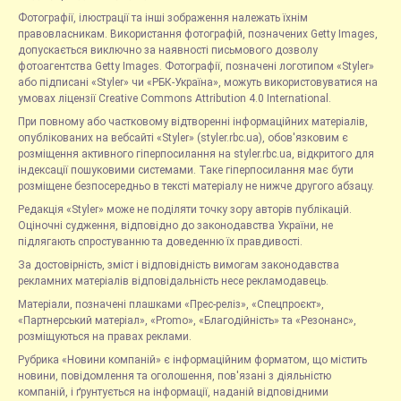
Фотографії, ілюстрації та інші зображення належать їхнім
правовласникам. Використання фотографій, позначених Getty Images,
допускається виключно за наявності письмового дозволу
фотоагентства Getty Images. Фотографії, позначені логотипом «Styler»
або підписані «Styler» чи «РБК-Україна», можуть використовуватися на
умовах ліцензії Creative Commons Attribution 4.0 International.
При повному або частковому відтворенні інформаційних матеріалів,
опублікованих на вебсайті «Styler» (styler.rbc.ua), обов'язковим є
розміщення активного гіперпосилання на styler.rbc.ua, відкритого для
індексації пошуковими системами. Таке гіперпосилання має бути
розміщене безпосередньо в тексті матеріалу не нижче другого абзацу.
Редакція «Styler» може не поділяти точку зору авторів публікацій.
Оціночні судження, відповідно до законодавства України, не
підлягають спростуванню та доведенню їх правдивості.
За достовірність, зміст і відповідність вимогам законодавства
рекламних матеріалів відповідальність несе рекламодавець.
Матеріали, позначені плашками «Прес-реліз», «Спецпроєкт»,
«Партнерський матеріал», «Promo», «Благодійність» та «Резонанс»,
розміщуються на правах реклами.
Рубрика «Новини компаній» є інформаційним форматом, що містить
новини, повідомлення та оголошення, пов'язані з діяльністю
компаній, і ґрунтується на інформації, наданій відповідними