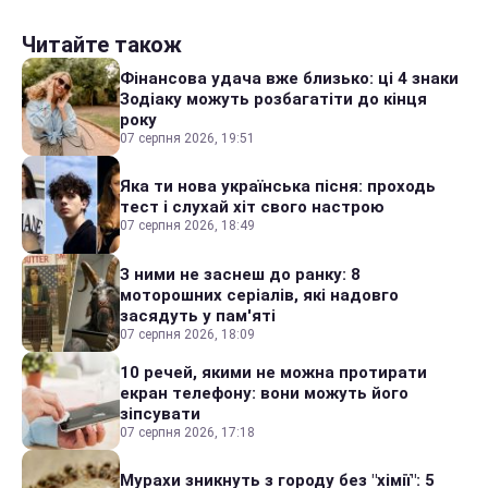
Читайте також
Фінансова удача вже близько: ці 4 знаки
Зодіаку можуть розбагатіти до кінця
року
07 серпня 2026, 19:51
Яка ти нова українська пісня: проходь
тест і слухай хіт свого настрою
07 серпня 2026, 18:49
З ними не заснеш до ранку: 8
моторошних серіалів, які надовго
засядуть у пам'яті
07 серпня 2026, 18:09
10 речей, якими не можна протирати
екран телефону: вони можуть його
зіпсувати
07 серпня 2026, 17:18
Мурахи зникнуть з городу без "хімії": 5