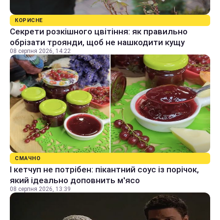
КОРИСНЕ
Секрети розкішного цвітіння: як правильно
обрізати троянди, щоб не нашкодити кущу
08 серпня 2026, 14:22
СМАЧНО
І кетчуп не потрібен: пікантний соус із порічок,
який ідеально доповнить м'ясо
08 серпня 2026, 13:39