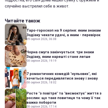
подростка, его сын дома нашел сумку с оружием и
случайно выстрелил себе в живот.
Читайте також
Таро-гороскоп на 9 серпня: яким знакам
Зодіаку чекати удачі, а яким - перевірок
09 серпня 2026, 06:08
Чорна смуга закінчується: три знаки
Зодіаку, яким нарешті стане легше
08 серпня 2026, 19:19
7 романтичних комедій "нульових", які
хочеться передивлятися знову і знову
08 серпня 2026, 18:02
Росте "з повітря" та "висмоктує" життя з
рослин: що таке повитиця та чому її так
важко побороти
08 серпня 2026, 17:14