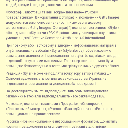
людей, тренди і все, що цікаво читати поза новинами.
Фотографії, ілюстрації та інші зображення належать їхнім
правовласникам. Використання фотографій, позначених Getty Images,
допускається виключно за наявності письмового дозволу
фотоагентства Getty Images. Фотографії, позначені логотипом «Styler»
або підписані «Styler» чи «РБК-Україна», можуть використовуватися на
умовах ліцензії Creative Commons Attribution 4.0 International.
При повному або частковому відтворенні інформаційних матеріалів,
опублікованих на вебсайті «Styler» (styler.rbc.ua), обов'язковим є
розміщення активного гіперпосилання на styler.rbc.ua, відкритого для
індексації пошуковими системами. Таке гіперпосилання має бути
розміщене безпосередньо в тексті матеріалу не нижче другого абзацу.
Редакція «Styler» може не поділяти точку зору авторів публікацій.
Оціночні судження, відповідно до законодавства України, не
підлягають спростуванню та доведенню їх правдивості.
За достовірність, зміст і відповідність вимогам законодавства
рекламних матеріалів відповідальність несе рекламодавець.
Матеріали, позначені плашками «Прес-реліз», «Спецпроєкт»,
«Партнерський матеріал», «Promo», «Благодійність» та «Резонанс»,
розміщуються на правах реклами.
Рубрика «Новини компаній» є інформаційним форматом, що містить
новини, повідомлення та оголошення, пов'язані з діяльністю