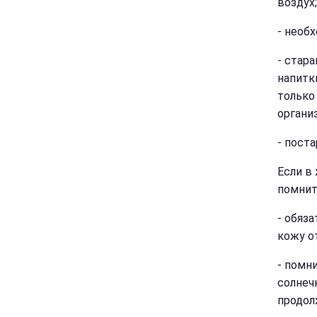
воздух;
- необ
- стар
напитк
только
органи
- пост
Если в
помнит
- обяз
кожу о
- помн
солнеч
продол