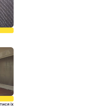
:
тися їх