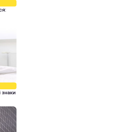
ся:
 знаки