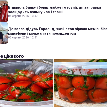
Відкрила банку і борщ майже готовий: ця заправка
заощадить взимку час і гроші
06 серпня 2026, 13:47
Де зараз дідусь Гарольд, який став зіркою мемів: біг
марафони і може стати президентом
06 серпня 2026, 12:51
е цікавого