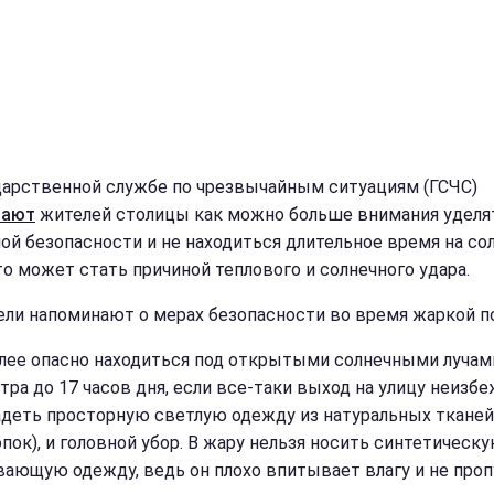
дарственной службе по чрезвычайным ситуациям (ГСЧС)
вают
жителей столицы как можно больше внимания уделя
ой безопасности и не находиться длительное время на сол
то может стать причиной теплового и солнечного удара.
ели напоминают о мерах безопасности во время жаркой п
олее опасно находиться под открытыми солнечными лучами
тра до 17 часов дня, если все-таки выход на улицу неизбе
адеть просторную светлую одежду из натуральных тканей
опок), и головной убор. В жару нельзя носить синтетическу
вающую одежду, ведь он плохо впитывает влагу и не про