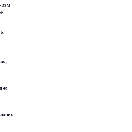
анизм
ей
ь.
ас,
одна
різних