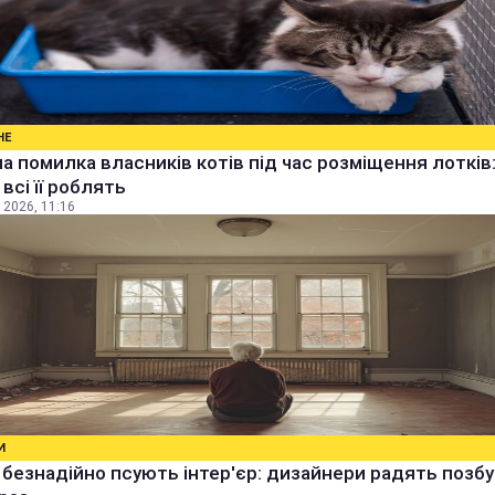
НЕ
а помилка власників котів під час розміщення лотків
всі її роблять
 2026, 11:16
И
і безнадійно псують інтер'єр: дизайнери радять позбу