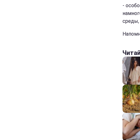
- особ
намног
среды,
Напомн
Чита