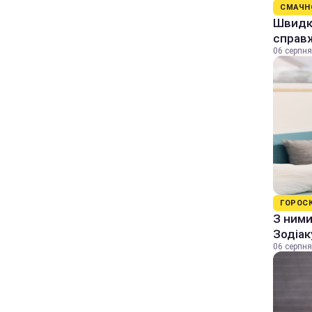
СМАЧН
Швидкі
справж
06 серпня
ГОРОС
З ними
Зодіак
06 серпня