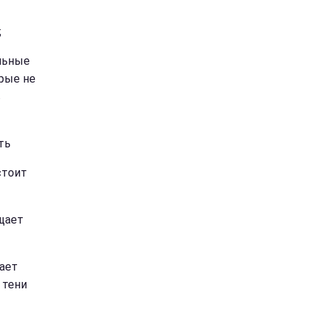
;
ольные
орые не
в
ть
стоит
щает
жает
 тени