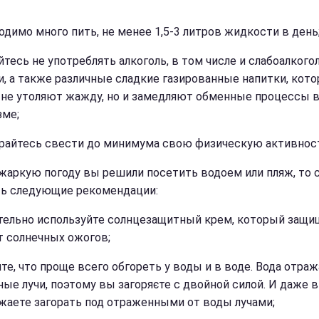
ходимо много пить, не менее 1,5-3 литров жидкости в день
айтесь не употреблять алкоголь, в том числе и слабоалког
и, а также различные сладкие газированные напитки, кот
 не утоляют жажду, но и замедляют обменные процессы 
зме;
арайтесь свести до минимума свою физическую активнос
 жаркую погоду вы решили посетить водоем или пляж, то 
ь следующие рекомендации:
ательно используйте солнцезащитный крем, который защи
т солнечных ожогов;
ите, что проще всего обгореть у воды и в воде. Вода отра
ные лучи, поэтому вы загоряєте с двойной силой. И даже в
жаете загорать под отраженными от воды лучами;