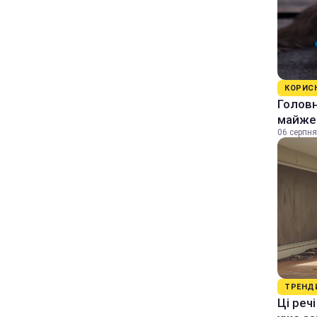
КОРИС
Головн
майже 
06 серпня
ТРЕНД
Ці реч