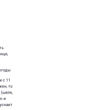
ть
нце,
огоды:
 с 11
жен, то
 (шелк,
ю и
пускает