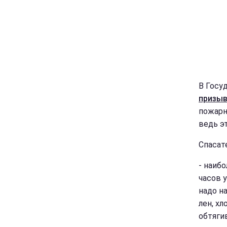
В Госу
призы
пожарн
ведь э
Спасат
- наиб
часов у
надо н
лен, хл
обтяги