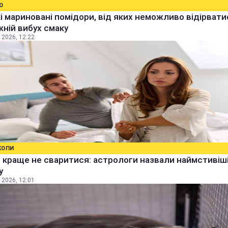
О
 мариновані помідори, від яких неможливо відірвати
ній вибух смаку
 2026, 12:22
КОПИ
 краще не сваритися: астрологи назвали наймстивіші
у
 2026, 12:01