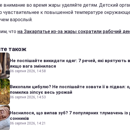
ое внимание во время жары уделяйте детям. Детский орг
о чувствительнее к повышенной температуре окружающ
 чем взрослый.
им, что
на Закарпатье из-за жары сократили рабочий ден
йте також
Не поспішайте викидати одяг: 7 речей, які врятують в
якщо вага змінилася
06 серпня 2026, 14:58
Викопали цибулю? Не поспішайте ховати її в підвал: 
помилка зіпсує весь урожай
06 серпня 2026, 14:53
Наснилося, що випав зуб? 7 популярних тлумачень із 
сонників
06 серпня 2026, 14:21