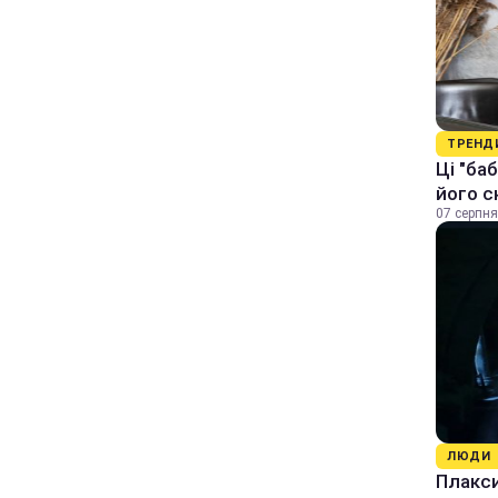
ТРЕНД
Ці "ба
його с
07 серпня
ЛЮДИ
Плакси