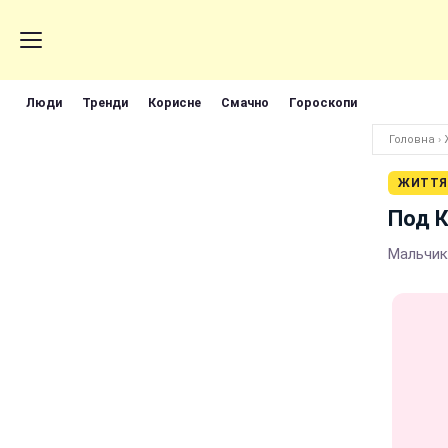
Люди
Тренди
Корисне
Смачно
Гороскопи
Головна
›
ЖИТТЯ
Под К
Мальчик