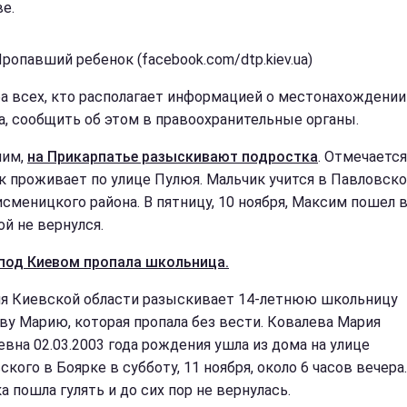
е.
ропавший ребенок (facebook.com/dtp.kiev.ua)
а всех, кто располагает информацией о местонахождении
а, сообщить об этом в правоохранительные органы.
ним,
на Прикарпатье разыскивают подростка
. Отмечается
к проживает по улице Пулюя. Мальчик учится в Павловск
сменицкого района. В пятницу, 10 ноября, Максим пошел в
ой не вернулся.
под Киевом пропала школьница.
я Киевской области разыскивает 14-летнюю школьницу
ву Марию, которая пропала без вести. Ковалева Мария
евна 02.03.2003 года рождения ушла из дома на улице
кого в Боярке в субботу, 11 ноября, около 6 часов вечера.
а пошла гулять и до сих пор не вернулась.