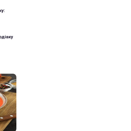
ку:
одіаку