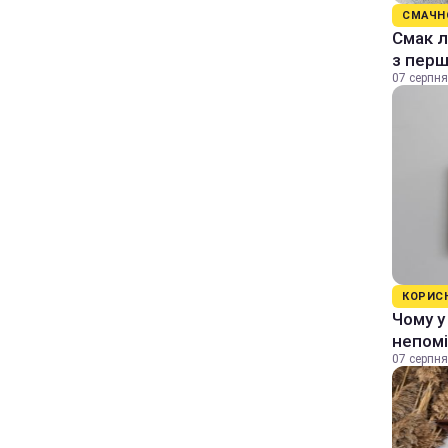
СМАЧН
Смак л
з перш
07 серпня
КОРИС
Чому у
непомі
07 серпня