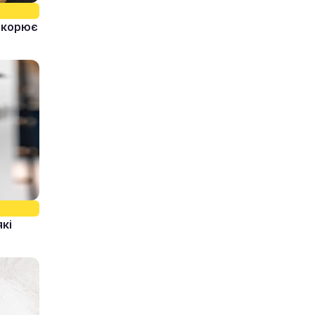
ідкорює
які