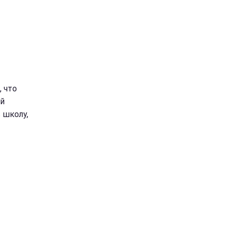
, что
ой
 школу,