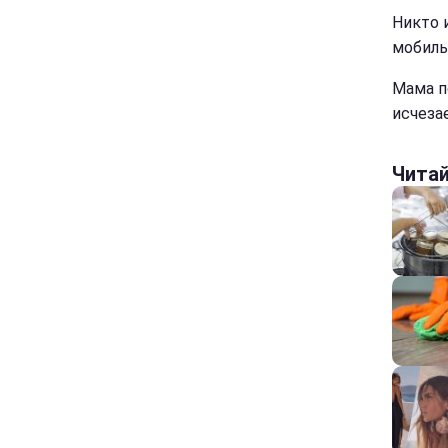
Никто 
мобиль
Мама п
исчезае
Чита