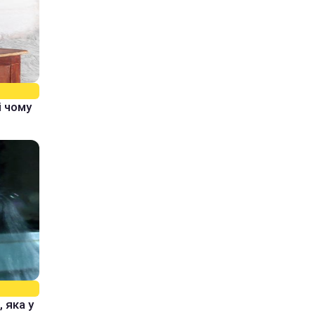
і чому
 яка у