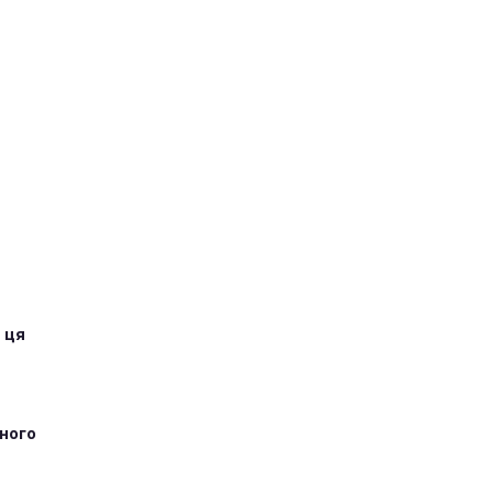
 ця
тного