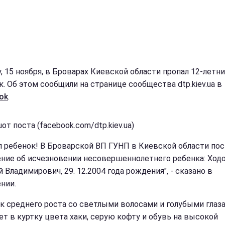
у, 15 ноября, в Броварах Киевской области пропал 12-летн
к. Об этом сообщили на странице сообщества dtp.kiev.ua в
ok
.
т поста (facebook.com/dtp.kiev.ua)
л ребенок! В Броварской ВП ГУНП в Киевской области по
ние об исчезновении несовершеннолетнего ребенка: Ход
 Владимирович, 29. 12.2004 года рождения", - сказано в
нии.
к среднего роста со светлыми волосами и голубыми глаза
ет в куртку цвета хаки, серую кофту и обувь на высокой