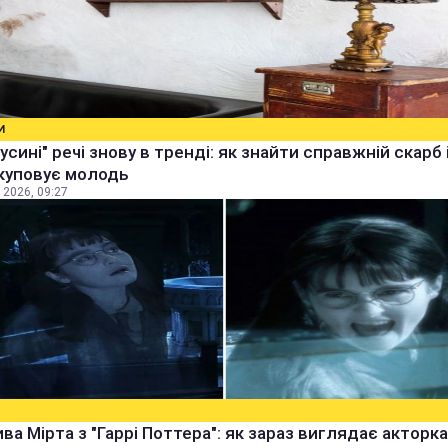
И
бусині" речі знову в тренді: як знайти справжній скарб 
куповує молодь
 2026, 09:27
ва Мірта з "Гаррі Поттера": як зараз виглядає акторка,