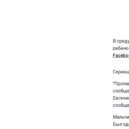
В сред
ребено
Facebo
Скриншо
"Пропа
сообще
Евгений
сообще
Мальчи
Был од