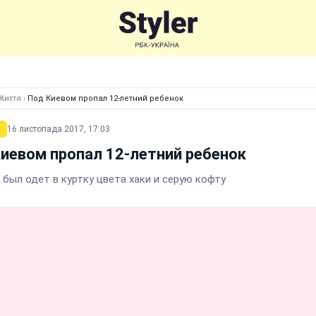
Життя
›
Под Киевом пропал 12-летний ребенок
16 листопада 2017, 17:03
иевом пропал 12-летний ребенок
 был одет в куртку цвета хаки и серую кофту