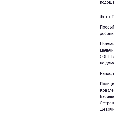
подошв
Фото: П
Просьб
ребенк
Напом
мальчи
СОШ Ти
но дом
Ранее,
Полици
Ковале
Василь
Островс
Девочк