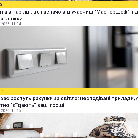
О
іта в тарілці: це гаспачо від учасниці "МастерШеф" п
ої ложки
 2026, 11:04
НЕ
 вас ростуть рахунки за світло: несподівані прилади, 
тно "з'їдають" ваші гроші
 2026, 10:15