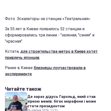
Фото: Эскалаторы на станции «Театральная».
За 55 лет в Киеве появилось 52 станции и
сформировались три линии - "зеленая, "синяя" и
"красная".
Кстати,
для строительства метро в Киеве хотят
привлечь японцев
.
Ранее в Киеве
близнецы поучаствовали в
эксперименте
.
Читайте також
Де зараз дідусь Гарольд, який став
зіркою мемів: бігає марафони і може
стати президентом
06 серпня 2026, 12:51