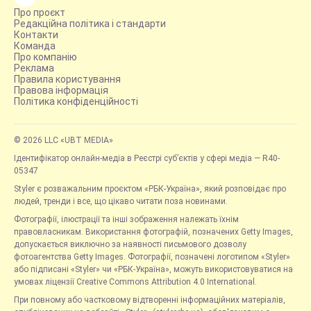
Про проєкт
Редакційна політика і стандарти
Контакти
Команда
Про компанію
Реклама
Правила користування
Правова інформація
Політика конфіденційності
© 2026 LLC «UBT MEDIA»
Ідентифікатор онлайн-медіа в Реєстрі суб’єктів у сфері медіа — R40-
05347
Styler є розважальним проєктом «РБК-Україна», який розповідає про
людей, тренди і все, що цікаво читати поза новинами.
Фотографії, ілюстрації та інші зображення належать їхнім
правовласникам. Використання фотографій, позначених Getty Images,
допускається виключно за наявності письмового дозволу
фотоагентства Getty Images. Фотографії, позначені логотипом «Styler»
або підписані «Styler» чи «РБК-Україна», можуть використовуватися на
умовах ліцензії Creative Commons Attribution 4.0 International.
При повному або частковому відтворенні інформаційних матеріалів,