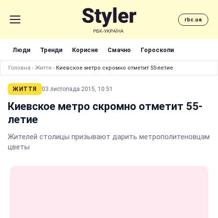
rbc.ua
Люди
Тренди
Корисне
Смачно
Гороскопи
Головна
›
Життя
›
Киевское метро скромно отметит 55-летие
ЖИТТЯ
03 листопада 2015, 10:51
Киевское метро скромно отметит 55-
летие
Жителей столицы призывают дарить метрополитеновцам
цветы