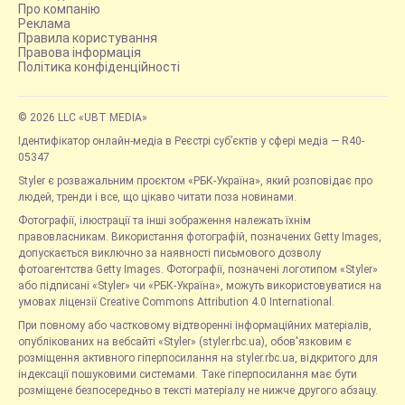
Про компанію
Реклама
Правила користування
Правова інформація
Політика конфіденційності
© 2026 LLC «UBT MEDIA»
Ідентифікатор онлайн-медіа в Реєстрі суб’єктів у сфері медіа — R40-
05347
Styler є розважальним проєктом «РБК-Україна», який розповідає про
людей, тренди і все, що цікаво читати поза новинами.
Фотографії, ілюстрації та інші зображення належать їхнім
правовласникам. Використання фотографій, позначених Getty Images,
допускається виключно за наявності письмового дозволу
фотоагентства Getty Images. Фотографії, позначені логотипом «Styler»
або підписані «Styler» чи «РБК-Україна», можуть використовуватися на
умовах ліцензії Creative Commons Attribution 4.0 International.
При повному або частковому відтворенні інформаційних матеріалів,
опублікованих на вебсайті «Styler» (styler.rbc.ua), обов'язковим є
розміщення активного гіперпосилання на styler.rbc.ua, відкритого для
індексації пошуковими системами. Таке гіперпосилання має бути
розміщене безпосередньо в тексті матеріалу не нижче другого абзацу.