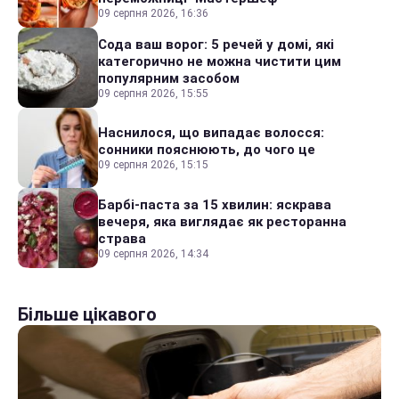
09 серпня 2026, 16:36
Сода ваш ворог: 5 речей у домі, які
категорично не можна чистити цим
популярним засобом
09 серпня 2026, 15:55
Наснилося, що випадає волосся:
сонники пояснюють, до чого це
09 серпня 2026, 15:15
Барбі-паста за 15 хвилин: яскрава
вечеря, яка виглядає як ресторанна
страва
09 серпня 2026, 14:34
Більше цікавого