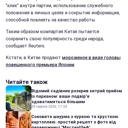
"клик" внутри партии, использование служебного
положения в личных целях и сокрытие информации,
способной повлиять на качество работы.
Таким образом компартия Китая пытается
сохранить свою популярность среди народа,
сообщает Reuters.
Кстати, в Китае продают
мороженое в виде головы
повешенного премьера Японии
.
Читайте також
Відомий садівник розкрив хитрий прийом
із парканом: ваше подвір'я
здаватиметься більшим
09 серпня 2026, 17:34
Соковита шаурма з куркою та хрусткою
картоплею: простий рецепт з фото від
переможниці "МастерШеф"