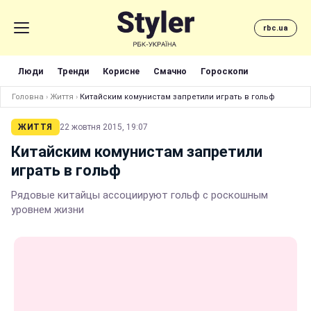
rbc.ua
Люди
Тренди
Корисне
Смачно
Гороскопи
Головна
›
Життя
›
Китайским комунистам запретили играть в гольф
ЖИТТЯ
22 жовтня 2015, 19:07
Китайским комунистам запретили
играть в гольф
Рядовые китайцы ассоциируют гольф с роскошным
уровнем жизни