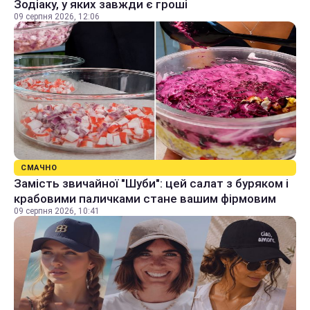
Зодіаку, у яких завжди є гроші
09 серпня 2026, 12:06
СМАЧНО
Замість звичайної "Шуби": цей салат з буряком і
крабовими паличками стане вашим фірмовим
09 серпня 2026, 10:41