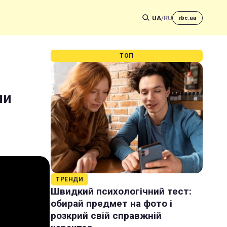
UA
/
RU
rbc.ua
ТОП
ли
ТРЕНДИ
Швидкий психологічний тест:
обирай предмет на фото і
розкрий свій справжній