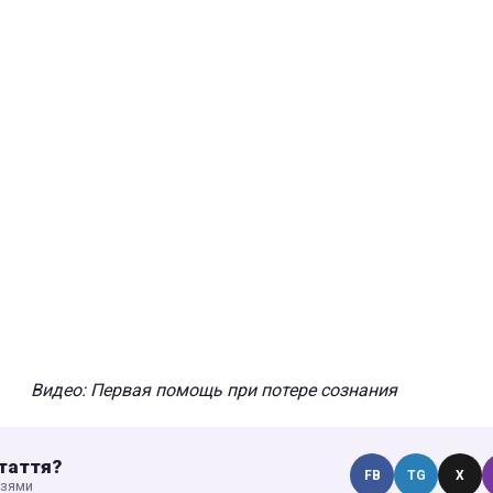
Видео: Первая помощь при потере сознания
таття?
FB
TG
X
узями