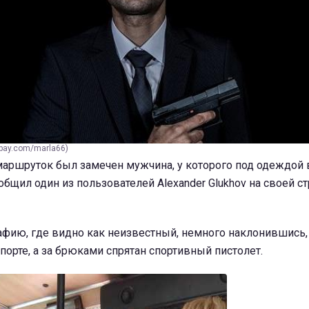
bay.com/marla66)
 маршруток был замечен мужчина, у которого под одеждой
ообщил один из пользователей Alexander Glukhov на своей с
фию, где видно как неизвестный, немного наклонившись,
орте, а за брюками спрятан спортивный пистолет.