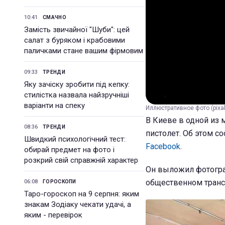
10:41
СМАЧНО
Замість звичайної "Шуби": цей
салат з буряком і крабовими
паличками стане вашим фірмовим
09:33
ТРЕНДИ
Яку зачіску зробити під кепку:
стилістка назвала найзручніші
варіанти на спеку
Иллюстративное фото (pixa
В Киеве в одной из
08:36
ТРЕНДИ
пистолет. Об этом с
Швидкий психологічний тест:
Facebook
.
обирай предмет на фото і
розкрий свій справжній характер
Он выложил фотогра
общественном трансп
06:08
ГОРОСКОПИ
Таро-гороскоп на 9 серпня: яким
знакам Зодіаку чекати удачі, а
яким - перевірок