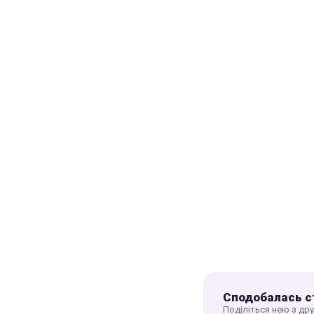
Сподобалась с
Поділіться нею з др