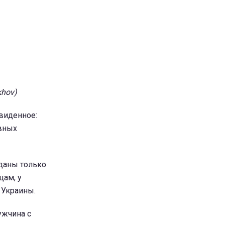
khov)
виденное:
ивных
оданы только
цам, у
 Украины.
ужчина с