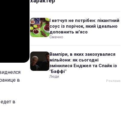
характер
І кетчуп не потрібен: пікантний
соус із порічок, який ідеально
доповнить м'ясо
Смачно
Вампіри, в яких закохувалися
мільйони: як сьогодні
змінилися Енджел та Спайк із
"Баффі"
 виднелся
Люди
транице в
 едет в