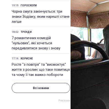
19:19
ГОРОСКОПИ
Чорна смуга закінчується: три
знаки Зодіаку, яким нарешті стане
легше
18:02
ТРЕНДИ
7 романтичних комедій
"нульових", які хочеться
передивлятися знову і знову
17:14
КОРИСНЕ
Росте "з повітря" та "висмоктує"
життя з рослин: що таке повитиця
та чому її так важко побороти
Всі новини