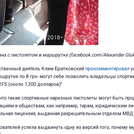
на с пистолетом в маршрутке (facebook.com/Alexander Glu
ственный деятель Клим Братковский
прокомментировал
у
ршрутке по 8 грн. могут себе позволить владельцы спорт
2FS (около 1,300 долларов)".
 что такие спортивные нарезные пистолеты могут быть пр
ациям и обществам, как например, тирам, юридическим ли
альная лицензия, выданная разрешительным отделом МВД
зователей успела выдвинуть одну из версий того, почему м