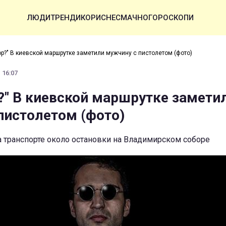
ЛЮДИ
ТРЕНДИ
КОРИСНЕ
СМАЧНО
ГОРОСКОПИ
ор?" В киевской маршрутке заметили мужчину с пистолетом (фото)
 16:07
?" В киевской маршрутке замети
пистолетом (фото)
а транспорте около остановки на Владимирском соборе