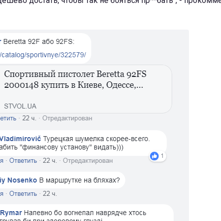
 дешево достать, чтобы так не бояться пр**бать", - проком