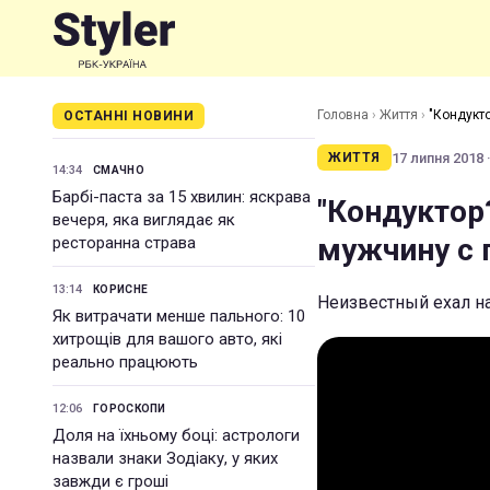
Головна
›
Життя
›
"Кондукт
ОСТАННІ НОВИНИ
17 липня 2018 ·
ЖИТТЯ
14:34
СМАЧНО
Барбі-паста за 15 хвилин: яскрава
"Кондуктор
вечеря, яка виглядає як
мужчину с 
ресторанна страва
13:14
КОРИСНЕ
Неизвестный ехал н
Як витрачати менше пального: 10
хитрощів для вашого авто, які
реально працюють
12:06
ГОРОСКОПИ
Доля на їхньому боці: астрологи
назвали знаки Зодіаку, у яких
завжди є гроші