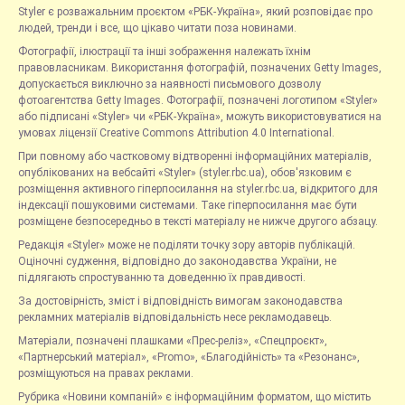
Styler є розважальним проєктом «РБК-Україна», який розповідає про
людей, тренди і все, що цікаво читати поза новинами.
Фотографії, ілюстрації та інші зображення належать їхнім
правовласникам. Використання фотографій, позначених Getty Images,
допускається виключно за наявності письмового дозволу
фотоагентства Getty Images. Фотографії, позначені логотипом «Styler»
або підписані «Styler» чи «РБК-Україна», можуть використовуватися на
умовах ліцензії Creative Commons Attribution 4.0 International.
При повному або частковому відтворенні інформаційних матеріалів,
опублікованих на вебсайті «Styler» (styler.rbc.ua), обов'язковим є
розміщення активного гіперпосилання на styler.rbc.ua, відкритого для
індексації пошуковими системами. Таке гіперпосилання має бути
розміщене безпосередньо в тексті матеріалу не нижче другого абзацу.
Редакція «Styler» може не поділяти точку зору авторів публікацій.
Оціночні судження, відповідно до законодавства України, не
підлягають спростуванню та доведенню їх правдивості.
За достовірність, зміст і відповідність вимогам законодавства
рекламних матеріалів відповідальність несе рекламодавець.
Матеріали, позначені плашками «Прес-реліз», «Спецпроєкт»,
«Партнерський матеріал», «Promo», «Благодійність» та «Резонанс»,
розміщуються на правах реклами.
Рубрика «Новини компаній» є інформаційним форматом, що містить