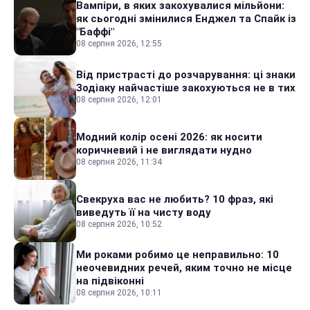
Вампіри, в яких закохувалися мільйони:
як сьогодні змінилися Енджел та Спайк із
"Баффі"
08 серпня 2026, 12:55
Від пристрасті до розчарування: ці знаки
Зодіаку найчастіше закохуються не в тих
08 серпня 2026, 12:01
Модний колір осені 2026: як носити
коричневий і не виглядати нудно
08 серпня 2026, 11:34
Свекруха вас не любить? 10 фраз, які
виведуть її на чисту воду
08 серпня 2026, 10:52
Ми роками робимо це неправильно: 10
неочевидних речей, яким точно не місце
на підвіконні
08 серпня 2026, 10:11