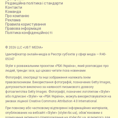
Редакційна політика і стандарти
Контакти
Команда
Про компанію
Реклама
Правила користування
Правова інформація
Політика конфіденційності
© 2026 LLC «UBT MEDIA»
Ідентифікатор онлайн-медіа в Реєстрі суб’єктів у сфері медіа — R40-
05347
Styler є розважальним проєктом «РБК-Україна», який розповідає про
людей, тренди і все, що цікаво читати поза новинами.
Фотографії, ілюстрації та інші зображення належать їхнім
правовласникам. Використання фотографій, позначених Getty Images,
допускається виключно за наявності письмового дозволу
фотоагентства Getty Images. Фотографії, позначені логотипом «Styler»
або підписані «Styler» чи «РБК-Україна», можуть використовуватися на
умовах ліцензії Creative Commons Attribution 4.0 International.
При повному або частковому відтворенні інформаційних матеріалів,
опублікованих на вебсайті «Styler» (styler.rbc.ua), обов'язковим є
розміщення активного гіперпосилання на styler.rbc.ua, відкритого для