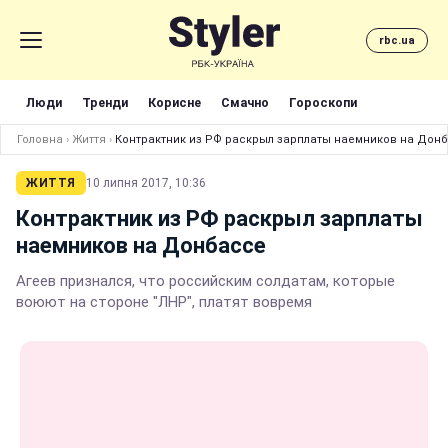
rbc.ua
Люди
Тренди
Корисне
Смачно
Гороскопи
Головна
›
Життя
›
Контрактник из РФ раскрыл зарплаты наемников на Дон
ЖИТТЯ
10 липня 2017, 10:36
Контрактник из РФ раскрыл зарплаты
наемников на Донбассе
Агеев признался, что российским солдатам, которые
воюют на стороне "ЛНР", платят вовремя