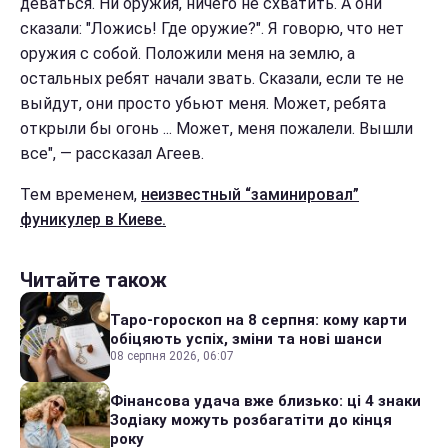
деваться. Ни оружия, ничего не схватить. А они
сказали: "Ложись! Где оружие?". Я говорю, что нет
оружия с собой. Положили меня на землю, а
остальных ребят начали звать. Сказали, если те не
выйдут, они просто убьют меня. Может, ребята
открыли бы огонь ... Может, меня пожалели. Вышли
все", — рассказал Агеев.
Тем временем,
неизвестный “заминировал”
фуникулер в Киеве.
Читайте також
Таро-гороскоп на 8 серпня: кому карти
обіцяють успіх, зміни та нові шанси
08 серпня 2026, 06:07
Фінансова удача вже близько: ці 4 знаки
Зодіаку можуть розбагатіти до кінця
року