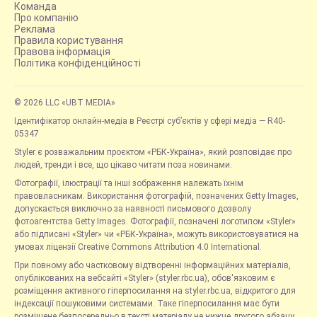
Команда
Про компанію
Реклама
Правила користування
Правова інформація
Політика конфіденційності
© 2026 LLC «UBT MEDIA»
Ідентифікатор онлайн-медіа в Реєстрі суб’єктів у сфері медіа — R40-
05347
Styler є розважальним проєктом «РБК-Україна», який розповідає про
людей, тренди і все, що цікаво читати поза новинами.
Фотографії, ілюстрації та інші зображення належать їхнім
правовласникам. Використання фотографій, позначених Getty Images,
допускається виключно за наявності письмового дозволу
фотоагентства Getty Images. Фотографії, позначені логотипом «Styler»
або підписані «Styler» чи «РБК-Україна», можуть використовуватися на
умовах ліцензії Creative Commons Attribution 4.0 International.
При повному або частковому відтворенні інформаційних матеріалів,
опублікованих на вебсайті «Styler» (styler.rbc.ua), обов'язковим є
розміщення активного гіперпосилання на styler.rbc.ua, відкритого для
індексації пошуковими системами. Таке гіперпосилання має бути
розміщене безпосередньо в тексті матеріалу не нижче другого абзацу.