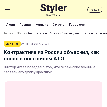
rbc.ua
Люди
Тренди
Корисне
Смачно
Гороскопи
Головна
›
Життя
›
Контрактник из России объяснил, как попал в плен силам
ЖИТТЯ
09 липня 2017, 21:04
Контрактник из России объяснил, как
попал в плен силам АТО
Виктор Агеев поведал о том, что украинские военные
застали его группу врасплох