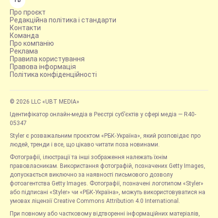
FB
Про проєкт
Редакційна політика і стандарти
Контакти
Команда
Про компанію
Реклама
Правила користування
Правова інформація
Політика конфіденційності
© 2026 LLC «UBT MEDIA»
Ідентифікатор онлайн-медіа в Реєстрі суб’єктів у сфері медіа — R40-
05347
Styler є розважальним проєктом «РБК-Україна», який розповідає про
людей, тренди і все, що цікаво читати поза новинами.
Фотографії, ілюстрації та інші зображення належать їхнім
правовласникам. Використання фотографій, позначених Getty Images,
допускається виключно за наявності письмового дозволу
фотоагентства Getty Images. Фотографії, позначені логотипом «Styler»
або підписані «Styler» чи «РБК-Україна», можуть використовуватися на
умовах ліцензії Creative Commons Attribution 4.0 International.
При повному або частковому відтворенні інформаційних матеріалів,