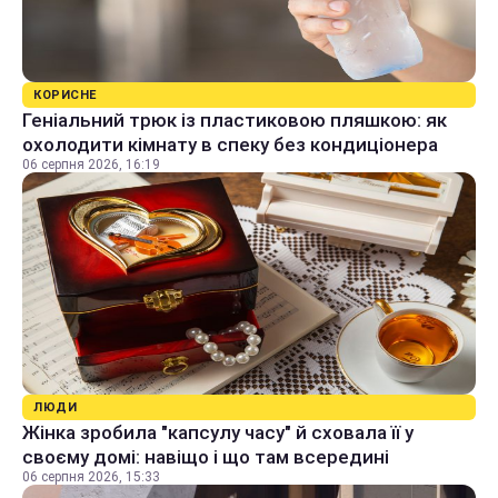
КОРИСНЕ
Геніальний трюк із пластиковою пляшкою: як
охолодити кімнату в спеку без кондиціонера
06 серпня 2026, 16:19
ЛЮДИ
Жінка зробила "капсулу часу" й сховала її у
своєму домі: навіщо і що там всередині
06 серпня 2026, 15:33