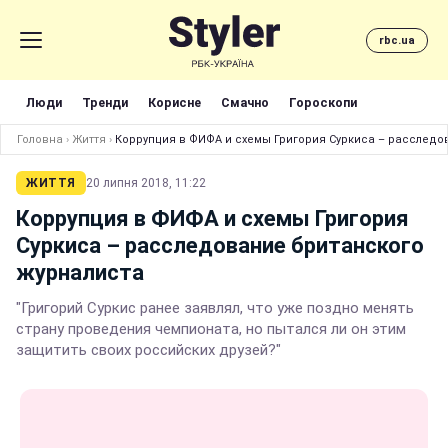
rbc.ua
Люди
Тренди
Корисне
Смачно
Гороскопи
Головна
›
Життя
›
Коррупция в ФИФА и схемы Григория Суркиса – расследо
ЖИТТЯ
20 липня 2018, 11:22
Коррупция в ФИФА и схемы Григория
Суркиса – расследование британского
журналиста
"Григорий Суркис ранее заявлял, что уже поздно менять
страну проведения чемпионата, но пытался ли он этим
защитить своих российских друзей?"