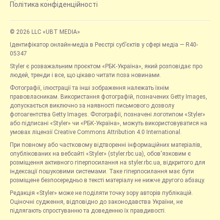
Політика конфіденційності
© 2026 LLC «UBT MEDIA»
Ідентифікатор онлайн-медіа в Реєстрі суб’єктів у сфері медіа — R40-
05347
Styler є розважальним проєктом «РБК-Україна», який розповідає про
людей, тренди і все, що цікаво читати поза новинами.
Фотографії, ілюстрації та інші зображення належать їхнім
правовласникам. Використання фотографій, позначених Getty Images,
допускається виключно за наявності письмового дозволу
фотоагентства Getty Images. Фотографії, позначені логотипом «Styler»
або підписані «Styler» чи «РБК-Україна», можуть використовуватися на
умовах ліцензії Creative Commons Attribution 4.0 International.
При повному або частковому відтворенні інформаційних матеріалів,
опублікованих на вебсайті «Styler» (styler.rbc.ua), обов'язковим є
розміщення активного гіперпосилання на styler.rbc.ua, відкритого для
індексації пошуковими системами. Таке гіперпосилання має бути
розміщене безпосередньо в тексті матеріалу не нижче другого абзацу.
Редакція «Styler» може не поділяти точку зору авторів публікацій.
Оціночні судження, відповідно до законодавства України, не
підлягають спростуванню та доведенню їх правдивості.