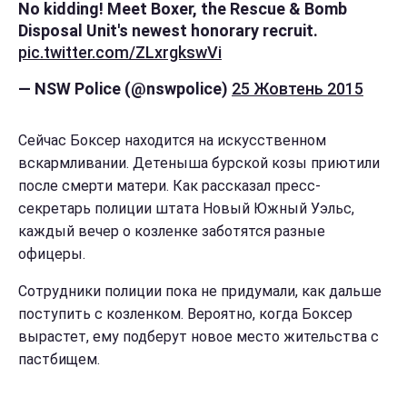
No kidding! Meet Boxer, the Rescue & Bomb
Disposal Unit's newest honorary recruit.
pic.twitter.com/ZLxrgkswVi
— NSW Police (@nswpolice)
25 Жовтень 2015
Сейчас Боксер находится на искусственном
вскармливании. Детеныша бурской козы приютили
после смерти матери. Как рассказал пресс-
секретарь полиции штата Новый Южный Уэльс,
каждый вечер о козленке заботятся разные
офицеры.
Сотрудники полиции пока не придумали, как дальше
поступить с козленком. Вероятно, когда Боксер
вырастет, ему подберут новое место жительства с
пастбищем.