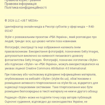
Правова інформація
Політика конфіденційності
© 2026 LLC «UBT MEDIA»
Ідентифікатор онлайн-медіа в Реєстрі суб’єктів у сфері медіа — R40-
05347
Styler є розважальним проєктом «РБК-Україна», який розповідає про
людей, тренди і все, що цікаво читати поза новинами.
Фотографії, ілюстрації та інші зображення належать їхнім
правовласникам. Використання фотографій, позначених Getty Images,
допускається виключно за наявності письмового дозволу
фотоагентства Getty Images. Фотографії, позначені логотипом «Styler»
або підписані «Styler» чи «РБК-Україна», можуть використовуватися на
умовах ліцензії Creative Commons Attribution 4.0 International.
При повному або частковому відтворенні інформаційних матеріалів,
опублікованих на вебсайті «Styler» (styler.rbc.ua), обов'язковим є
розміщення активного гіперпосилання на styler.rbc.ua, відкритого для
індексації пошуковими системами. Таке гіперпосилання має бути
розміщене безпосередньо в тексті матеріалу не нижче другого абзацу.
Редакція «Styler» може не поділяти точку зору авторів публікацій.
Оціночні судження, відповідно до законодавства України, не