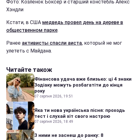
Фото: Козленок Боксер и старший констебль Алекс
Хэндли
Кстати, в США
медведь провел день на дереве в
общественном парке
.
Ранее
активисты спасли аиста
, который не мог
улететь с Майдана.
Читайте також
Фінансова удача вже близько: ці 4 знаки
Зодіаку можуть розбагатіти до кінця
року
07 серпня 2026, 19:51
Яка ти нова українська пісня: проходь
тест і слухай хіт свого настрою
07 серпня 2026, 18:49
З ними не заснеш до ранку: 8