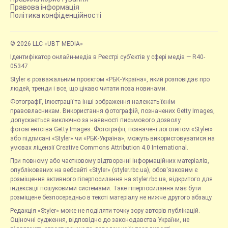
Правова інформація
Політика конфіденційності
© 2026 LLC «UBT MEDIA»
Ідентифікатор онлайн-медіа в Реєстрі суб’єктів у сфері медіа — R40-
05347
Styler є розважальним проєктом «РБК-Україна», який розповідає про
людей, тренди і все, що цікаво читати поза новинами.
Фотографії, ілюстрації та інші зображення належать їхнім
правовласникам. Використання фотографій, позначених Getty Images,
допускається виключно за наявності письмового дозволу
фотоагентства Getty Images. Фотографії, позначені логотипом «Styler»
або підписані «Styler» чи «РБК-Україна», можуть використовуватися на
умовах ліцензії Creative Commons Attribution 4.0 International.
При повному або частковому відтворенні інформаційних матеріалів,
опублікованих на вебсайті «Styler» (styler.rbc.ua), обов'язковим є
розміщення активного гіперпосилання на styler.rbc.ua, відкритого для
індексації пошуковими системами. Таке гіперпосилання має бути
розміщене безпосередньо в тексті матеріалу не нижче другого абзацу.
Редакція «Styler» може не поділяти точку зору авторів публікацій.
Оціночні судження, відповідно до законодавства України, не