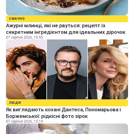
СМАЧНО
Ажурні млинці, які не рвуться: рецепт із
секретним інгредієнтом для ідеальних дірочок
07 серпня 2026, 15:55
ЛЮДИ
Як виглядають кохані Дантеса, Пономарьова і
Боржемської: рідкісні фото зірок
07 серпня 2026, 15:19