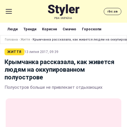
rbc.ua
Люди
Тренди
Корисне
Смачно
Гороскопи
Головна
›
Життя
›
Крымчанка рассказала, как живется людям на оккупиро
ЖИТТЯ
13 липня 2017, 09:39
Крымчанка рассказала, как живется
людям на оккупированном
полуострове
Полуостров больше не привлекает отдыхающих