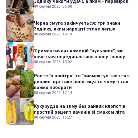
Зодіаку чекати удачі, а яким - перевірок
09 серпня 2026, 06:08
Чорна смуга закінчується: три знаки
Зодіаку, яким нарешті стане легше
08 серпня 2026, 19:19
7 романтичних комедій "нульових", які
хочеться передивлятися знову і знову
08 серпня 2026, 18:02
Росте "з повітря" та "висмоктує" життя з
рослин: що таке повитиця та чому її так
важко побороти
08 серпня 2026, 17:14
Кукурудза на зиму без зайвих клопотів:
простий рецепт качанів зі смаком літа
08 серпня 2026, 16:27