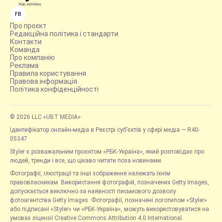
FB
Про проєкт
Редакційна політика і стандарти
Контакти
Команда
Про компанію
Реклама
Правила користування
Правова інформація
Політика конфіденційності
© 2026 LLC «UBT MEDIA»
Ідентифікатор онлайн-медіа в Реєстрі суб’єктів у сфері медіа — R40-
05347
Styler є розважальним проєктом «РБК-Україна», який розповідає про
людей, тренди і все, що цікаво читати поза новинами.
Фотографії, ілюстрації та інші зображення належать їхнім
правовласникам. Використання фотографій, позначених Getty Images,
допускається виключно за наявності письмового дозволу
фотоагентства Getty Images. Фотографії, позначені логотипом «Styler»
або підписані «Styler» чи «РБК-Україна», можуть використовуватися на
умовах ліцензії Creative Commons Attribution 4.0 International.