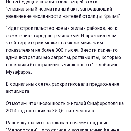
Но на будущее посоветовал разработать
"специальный нормативный акт, запрещающий
увеличение численности жителей столицы Крыма".
"Идет строительство новых жилых районов, но, к
сожалению, город не резиновый. И проживать на
этой территории может по экономическим
показателям не более 300 тысяч. Внести какие-то
административные запреты, регламенты, которые
позволили бы ограничить численность", - добавил
Музафаров.
В социальных сетях раскритиковали предложение
активиста.
Отметим, что численность жителей Симферополя на
2014 год составляла 350,6 тыс. человек.
Ранее журналист рассказал, почему
создание
"Малороссии" - это сигнал к возвращению Крыма
.