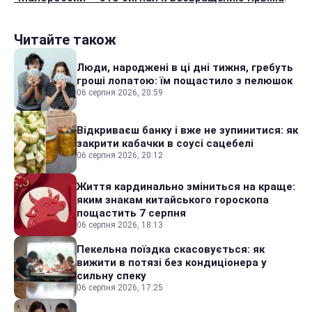
Читайте також
Люди, народжені в ці дні тижня, гребуть
гроші лопатою: їм пощастило з пелюшок
06 серпня 2026, 20:59
Відкриваєш банку і вже не зупинитися: як
закрити кабачки в соусі сацебелі
06 серпня 2026, 20:12
Життя кардинально зміниться на краще:
яким знакам китайського гороскопа
пощастить 7 серпня
06 серпня 2026, 18:13
Пекельна поїздка скасовується: як
вижити в потязі без кондиціонера у
сильну спеку
06 серпня 2026, 17:25