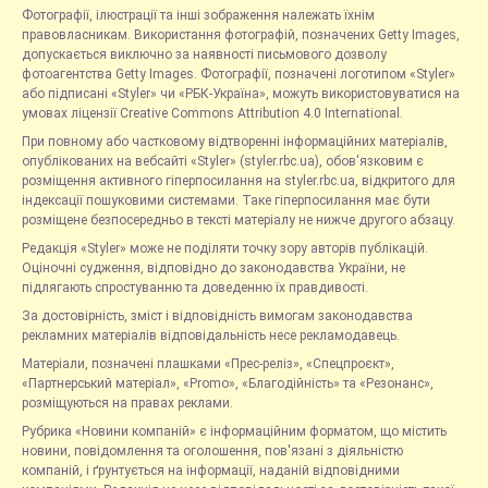
Фотографії, ілюстрації та інші зображення належать їхнім
правовласникам. Використання фотографій, позначених Getty Images,
допускається виключно за наявності письмового дозволу
фотоагентства Getty Images. Фотографії, позначені логотипом «Styler»
або підписані «Styler» чи «РБК-Україна», можуть використовуватися на
умовах ліцензії Creative Commons Attribution 4.0 International.
При повному або частковому відтворенні інформаційних матеріалів,
опублікованих на вебсайті «Styler» (styler.rbc.ua), обов'язковим є
розміщення активного гіперпосилання на styler.rbc.ua, відкритого для
індексації пошуковими системами. Таке гіперпосилання має бути
розміщене безпосередньо в тексті матеріалу не нижче другого абзацу.
Редакція «Styler» може не поділяти точку зору авторів публікацій.
Оціночні судження, відповідно до законодавства України, не
підлягають спростуванню та доведенню їх правдивості.
За достовірність, зміст і відповідність вимогам законодавства
рекламних матеріалів відповідальність несе рекламодавець.
Матеріали, позначені плашками «Прес-реліз», «Спецпроєкт»,
«Партнерський матеріал», «Promo», «Благодійність» та «Резонанс»,
розміщуються на правах реклами.
Рубрика «Новини компаній» є інформаційним форматом, що містить
новини, повідомлення та оголошення, пов'язані з діяльністю
компаній, і ґрунтується на інформації, наданій відповідними