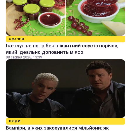
СМАЧНО
І кетчуп не потрібен: пікантний соус із порічок,
який ідеально доповнить м'ясо
08 серпня 2026, 13:39
ЛЮДИ
Вампіри, в яких закохувалися мільйони: як