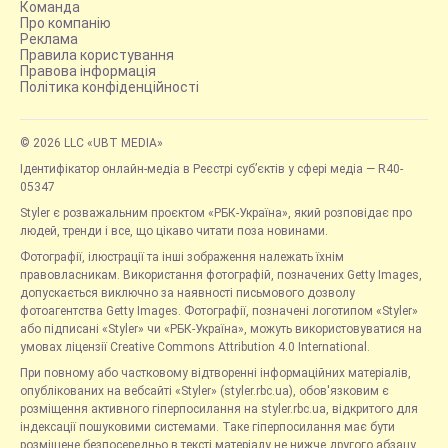
Команда
Про компанію
Реклама
Правила користування
Правова інформація
Політика конфіденційності
© 2026 LLC «UBT MEDIA»
Ідентифікатор онлайн-медіа в Реєстрі суб’єктів у сфері медіа — R40-
05347
Styler є розважальним проєктом «РБК-Україна», який розповідає про
людей, тренди і все, що цікаво читати поза новинами.
Фотографії, ілюстрації та інші зображення належать їхнім
правовласникам. Використання фотографій, позначених Getty Images,
допускається виключно за наявності письмового дозволу
фотоагентства Getty Images. Фотографії, позначені логотипом «Styler»
або підписані «Styler» чи «РБК-Україна», можуть використовуватися на
умовах ліцензії Creative Commons Attribution 4.0 International.
При повному або частковому відтворенні інформаційних матеріалів,
опублікованих на вебсайті «Styler» (styler.rbc.ua), обов'язковим є
розміщення активного гіперпосилання на styler.rbc.ua, відкритого для
індексації пошуковими системами. Таке гіперпосилання має бути
розміщене безпосередньо в тексті матеріалу не нижче другого абзацу.