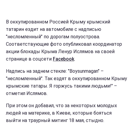
В оккупированном Россией Крыму крымский
татарин ездит на автомобиле с надписью
"несломленный" по дорогам полуострова.
Соответствующие фото опубликовал координатор
акции блокады Крыма Ленур Ислямов на своей
странице в соцсети
Facebook
.
Надпись на заднем стекле: "Boysunmagan" –
"несломленный". Так ездят в оккупированном Крыму
крымские татары. Я горжусь такими людьми!" –
отметил Ислямов.
При этом он добавил, что за некоторых молодых
людей на материке, в Киеве, которые бояться
выйти на траурный митинг 18 мая, стыдно.