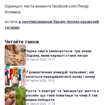
Скриншот поста аккаунта facebook.com/Ленур
Ислямов
кстати,
в оккупированном Крыму пропал крымский
татарин
.
Читайте також
Чорна смуга закінчується: три знаки
Зодіаку, яким нарешті стане легше
08 серпня 2026, 19:19
7 романтичних комедій "нульових", які
хочеться передивлятися знову і знову
08 серпня 2026, 18:02
Росте "з повітря" та "висмоктує" життя з
рослин: що таке повитиця та чому її так
важко побороти
08 серпня 2026, 17:14