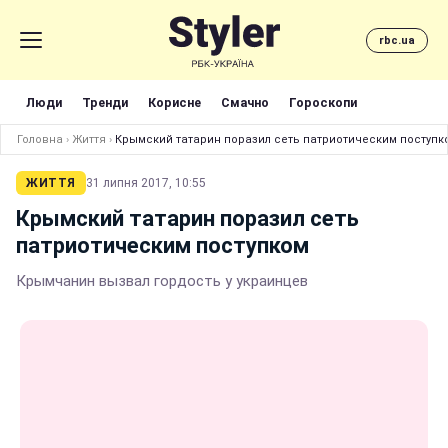
rbc.ua
Люди
Тренди
Корисне
Смачно
Гороскопи
Головна
›
Життя
›
Крымский татарин поразил сеть патриотическим поступк
ЖИТТЯ
31 липня 2017, 10:55
Крымский татарин поразил сеть
патриотическим поступком
Крымчанин вызвал гордость у украинцев