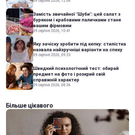
09 серпня 2026, 12:06
Замість звичайної "Шуби": цей салат з
буряком і крабовими паличками стане
вашим фірмовим
09 серпня 2026, 10:41
Яку зачіску зробити під кепку: стилістка
назвала найзручніші варіанти на спеку
09 серпня 2026, 09:33
Швидкий психологічний тест: обирай
предмет на фото і розкрий свій
справжній характер
09 серпня 2026, 08:36
Більше цікавого