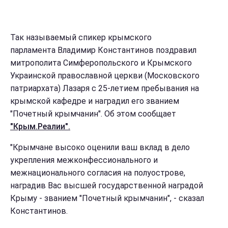
Так называемый спикер крымского
парламента Владимир Константинов поздравил
митрополита Симферопольского и Крымского
Украинской православной церкви (Московского
патриархата) Лазаря с 25-летием пребывания на
крымской кафедре и наградил его званием
"Почетный крымчанин". Об этом сообщает
"Крым.Реалии".
"Крымчане высоко оценили ваш вклад в дело
укрепления межконфессионального и
межнационального согласия на полуострове,
наградив Вас высшей государственной наградой
Крыму - званием "Почетный крымчанин", - сказал
Константинов.