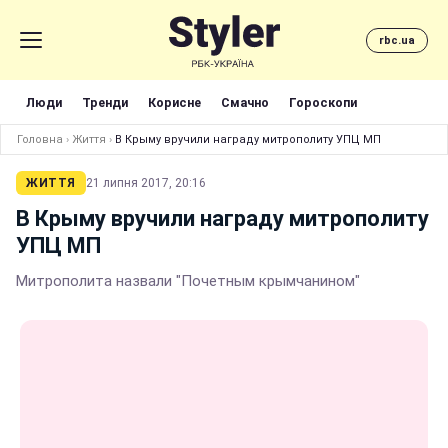
rbc.ua
Люди
Тренди
Корисне
Смачно
Гороскопи
Головна
›
Життя
›
В Крыму вручили награду митрополиту УПЦ МП
ЖИТТЯ
21 липня 2017, 20:16
В Крыму вручили награду митрополиту
УПЦ МП
Митрополита назвали "Почетным крымчанином"