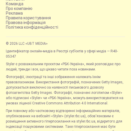
Команда
Про компанію
Реклама
Правила користування
Правова інформація
Політика конфіденційності
© 2026 LLC «UBT MEDIA»
Ідентифікатор онлайн-медіа в Реєстрі суб’єктів у сфері медіа — R40-
05347
Styler є розважальним проєктом «РБК-Україна», який розповідає про
людей, тренди і все, що цікаво читати поза новинами.
Фотографії, ілюстрації та інші зображення належать їхнім
правовласникам. Використання фотографій, позначених Getty Images,
допускається виключно за наявності письмового дозволу
фотоагентства Getty Images. Фотографії, позначені логотипом «Styler»
або підписані «Styler» чи «РБК-Україна», можуть використовуватися на
умовах ліцензії Creative Commons Attribution 4.0 International.
При повному або частковому відтворенні інформаційних матеріалів,
опублікованих на вебсайті «Styler» (styler.rbc.ua), обов'язковим є
розміщення активного гіперпосилання на styler.rbc.ua, відкритого для
індексації пошуковими системами. Таке гіперпосилання має бути