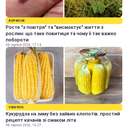
КОРИСНЕ
Росте "з повітря" та "висмоктує" життя з
рослин: що таке повитиця та чому її так важко
побороти
08 серпня 2026, 17:14
СМАЧНО
Кукурудза на зиму без зайвих клопотів: простий
рецепт качанів зі смаком літа
08 серпня 2026, 16:27