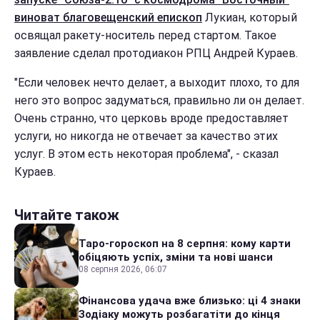
виноват благовещенский епископ
Лукиан, который
освящал ракету-носитель перед стартом. Такое
заявление сделал протодиакон РПЦ Андрей Кураев.
"Если человек нечто делает, а выходит плохо, то для
него это вопрос задуматься, правильно ли он делает.
Очень странно, что церковь вроде предоставляет
услуги, но никогда не отвечает за качество этих
услуг. В этом есть некоторая проблема", - сказал
Кураев.
Читайте також
Таро-гороскоп на 8 серпня: кому карти
обіцяють успіх, зміни та нові шанси
08 серпня 2026, 06:07
Фінансова удача вже близько: ці 4 знаки
Зодіаку можуть розбагатіти до кінця