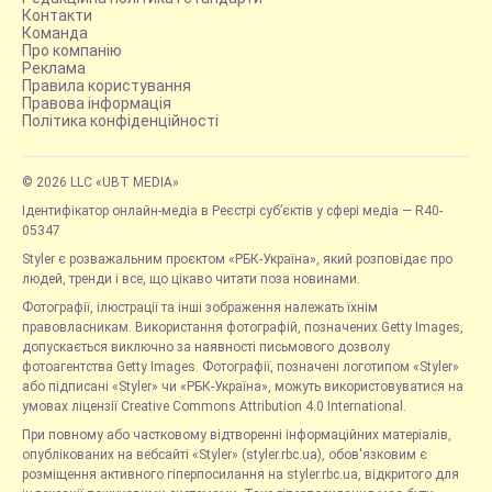
Контакти
Команда
Про компанію
Реклама
Правила користування
Правова інформація
Політика конфіденційності
© 2026 LLC «UBT MEDIA»
Ідентифікатор онлайн-медіа в Реєстрі суб’єктів у сфері медіа — R40-
05347
Styler є розважальним проєктом «РБК-Україна», який розповідає про
людей, тренди і все, що цікаво читати поза новинами.
Фотографії, ілюстрації та інші зображення належать їхнім
правовласникам. Використання фотографій, позначених Getty Images,
допускається виключно за наявності письмового дозволу
фотоагентства Getty Images. Фотографії, позначені логотипом «Styler»
або підписані «Styler» чи «РБК-Україна», можуть використовуватися на
умовах ліцензії Creative Commons Attribution 4.0 International.
При повному або частковому відтворенні інформаційних матеріалів,
опублікованих на вебсайті «Styler» (styler.rbc.ua), обов'язковим є
розміщення активного гіперпосилання на styler.rbc.ua, відкритого для