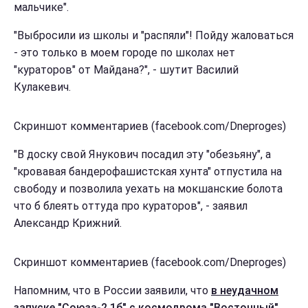
мальчике".
"Выбросили из школы и "распяли"! Пойду жаловаться
- это только в моем городе по школах нет
"кураторов" от Майдана?", - шутит Василий
Кулакевич.
Скриншот комментариев (facebook.com/Dneproges)
"В доску свой Янукович посадил эту "обезьяну", а
"кровавая бандерофашистская хунта" отпустила на
свободу и позволила уехать на мокшанские болота
что б блеять оттуда про кураторов", - заявил
Александр Крижний.
Скриншот комментариев (facebook.com/Dneproges)
Напомним, что в России заявили, что
в неудачном
запуске "Союза-2.1б" с космодрома "Восточный"