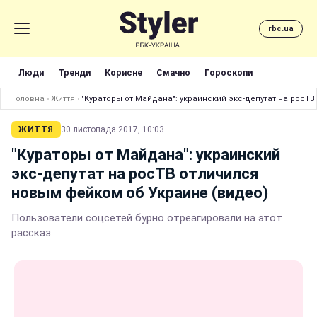
rbc.ua
Люди
Тренди
Корисне
Смачно
Гороскопи
Головна
›
Життя
›
"Кураторы от Майдана": украинский экс-депутат на росТ
ЖИТТЯ
30 листопада 2017, 10:03
"Кураторы от Майдана": украинский
экс-депутат на росТВ отличился
новым фейком об Украине (видео)
Пользователи соцсетей бурно отреагировали на этот
рассказ