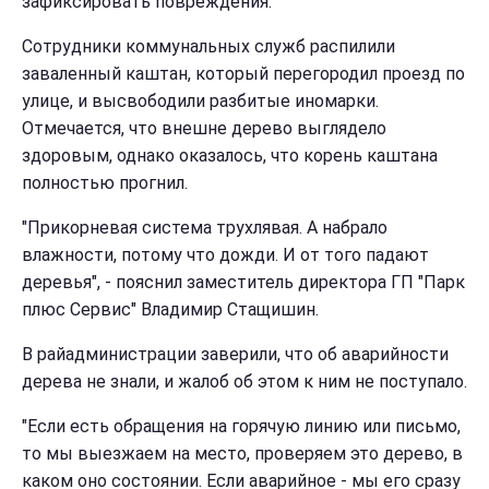
зафиксировать повреждения.
Сотрудники коммунальных служб распилили
заваленный каштан, который перегородил проезд по
улице, и высвободили разбитые иномарки.
Отмечается, что внешне дерево выглядело
здоровым, однако оказалось, что корень каштана
полностью прогнил.
"Прикорневая система трухлявая. А набрало
влажности, потому что дожди. И от того падают
деревья", - пояснил заместитель директора ГП "Парк
плюс Сервис" Владимир Стащишин.
В райадминистрации заверили, что об аварийности
дерева не знали, и жалоб об этом к ним не поступало.
"Если есть обращения на горячую линию или письмо,
то мы выезжаем на место, проверяем это дерево, в
каком оно состоянии. Если аварийное - мы его сразу