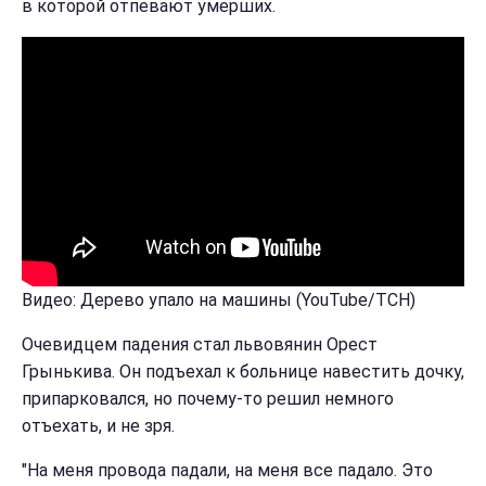
в которой отпевают умерших.
Видео: Дерево упало на машины (YouTube/ТСН)
Очевидцем падения стал львовянин Орест
Грынькива. Он подъехал к больнице навестить дочку,
припарковался, но почему-то решил немного
отъехать, и не зря.
"На меня провода падали, на меня все падало. Это