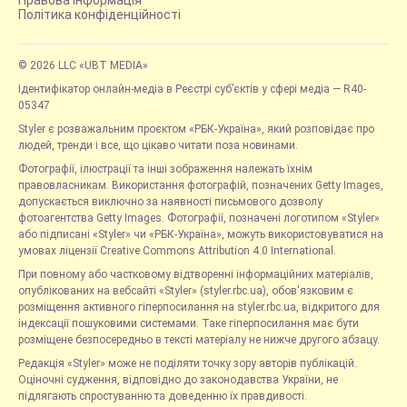
Правова інформація
Політика конфіденційності
© 2026 LLC «UBT MEDIA»
Ідентифікатор онлайн-медіа в Реєстрі суб’єктів у сфері медіа — R40-
05347
Styler є розважальним проєктом «РБК-Україна», який розповідає про
людей, тренди і все, що цікаво читати поза новинами.
Фотографії, ілюстрації та інші зображення належать їхнім
правовласникам. Використання фотографій, позначених Getty Images,
допускається виключно за наявності письмового дозволу
фотоагентства Getty Images. Фотографії, позначені логотипом «Styler»
або підписані «Styler» чи «РБК-Україна», можуть використовуватися на
умовах ліцензії Creative Commons Attribution 4.0 International.
При повному або частковому відтворенні інформаційних матеріалів,
опублікованих на вебсайті «Styler» (styler.rbc.ua), обов'язковим є
розміщення активного гіперпосилання на styler.rbc.ua, відкритого для
індексації пошуковими системами. Таке гіперпосилання має бути
розміщене безпосередньо в тексті матеріалу не нижче другого абзацу.
Редакція «Styler» може не поділяти точку зору авторів публікацій.
Оціночні судження, відповідно до законодавства України, не
підлягають спростуванню та доведенню їх правдивості.