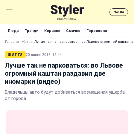
rbc.ua
Люди
Тренди
Корисне
Смачно
Гороскопи
Головна
›
Життя
›
Лучше так не парковаться: во Львове огромный каштан 
ЖИТТЯ
20 липня 2018, 15:44
Лучше так не парковаться: во Львове
огромный каштан раздавил две
иномарки (видео)
Владельцы авто будут добиваться возмещения ущерба
от города