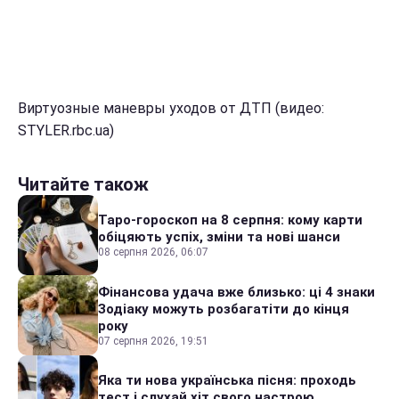
Виртуозные маневры уходов от ДТП (видео:
STYLER.rbc.ua)
Читайте також
Таро-гороскоп на 8 серпня: кому карти
обіцяють успіх, зміни та нові шанси
08 серпня 2026, 06:07
Фінансова удача вже близько: ці 4 знаки
Зодіаку можуть розбагатіти до кінця
року
07 серпня 2026, 19:51
Яка ти нова українська пісня: проходь
тест і слухай хіт свого настрою