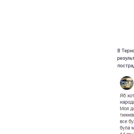
В Терн
резуль
постра