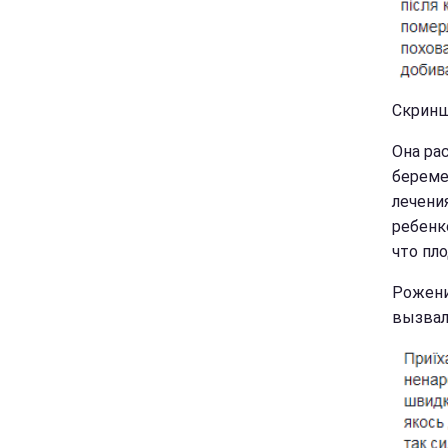
Скриншо
Она рас
береме
лечени
ребенк
что пло
Рожени
вызвал