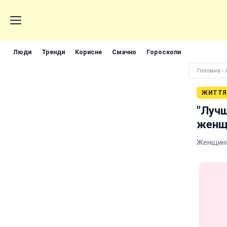
Люди
Тренди
Корисне
Смачно
Гороскопи
Головна
›
ЖИТТЯ
"Лучш
женщи
Женщина