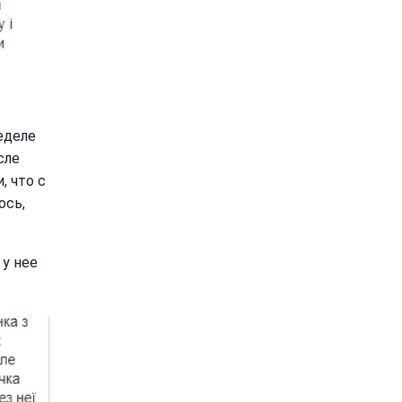
еделе
сле
, что с
ось,
 у нее