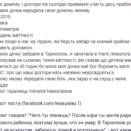
т поста (facebook.com/lesia.palau.1)
олог говорит: "Чего ты плачешь? После кори ты могла род
ового ребенка, поэтому лучше, что он умер. В Тернополе р
т на вскрытие, заберешь домой и похоронишь", - вот каки