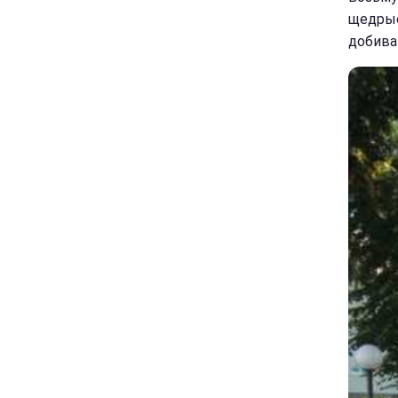
щедрые
добива