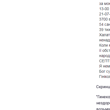
Скриншо
"Гинек
нездор
возьму