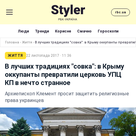
rbc.ua
Люди
Тренди
Корисне
Смачно
Гороскопи
Головна
›
Життя
›
В лучших традициях "совка": в Крыму оккупанты преврати
ЖИТТЯ
22 листопада 2017 · 11:36
В лучших традициях "совка": в Крыму
оккупанты превратили церковь УПЦ
КП в нечто странное
Архиепископ Клемент просит защитить религиозные
права украинцев