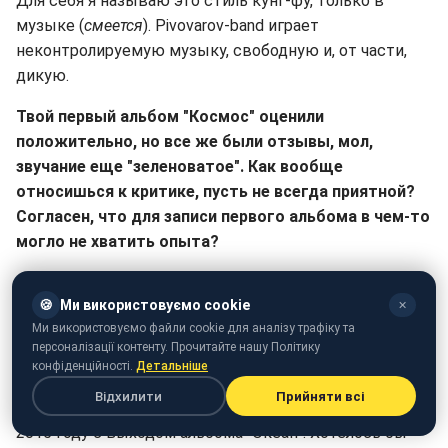
Для себя я называю это стиль кунг-фу, только в
музыке (
смеется
). Pivovarov-band играет
неконтролируемую музыку, свободную и, от части,
дикую.
Твой первый альбом "Космос" оценили
положительно, но все же были отзывы, мол,
звучание еще "зеленоватое". Как вообще
относишься к критике, пусть не всегда приятной?
Согласен, что для записи первого альбома в чем-то
могло не хватить опыта?
Начну с того, что "Космос" – это альбом проекта
🍪
Ми використовуємо cookie
ArtRey, не Артема Пивоварова. В то время я писал
✕
Ми використовуємо файли cookie для аналізу трафіку та
песни под акустику, а все аранжировки были созданы
персоналізації контенту. Прочитайте нашу Політику
другими людьми, я еще не знал всех необходимых
конфіденційності.
Детальніше
программ, не умел пользоваться "софтом". А Артем
Відхилити
Прийняти всі
Пивоваров, как проект, полноценно появился уже в
2015 году с выходом альбома "Океан". Хотелось бы