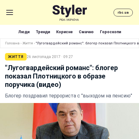
rbc.ua
Люди
Тренди
Корисне
Смачно
Гороскопи
Головна
›
Життя
›
"Лугогвардейский романс": блогер показал Плотницкого в
ЖИТТЯ
26 листопада 2017 · 09:27
"Лугогвардейский романс": блогер
показал Плотницкого в образе
поручика (видео)
Блогер поздравил террориста с "выходом на пенсию"