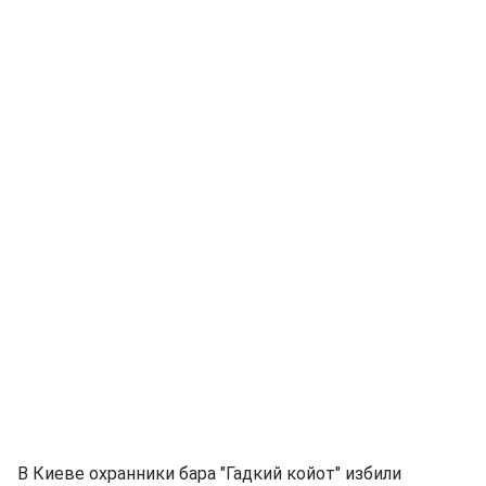
В Киеве охранники бара "Гадкий койот" избили