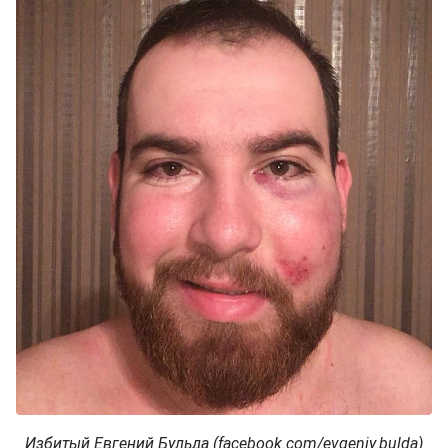
Избитый Евгений Бульда (facebook.com/evgeniy.bulda)