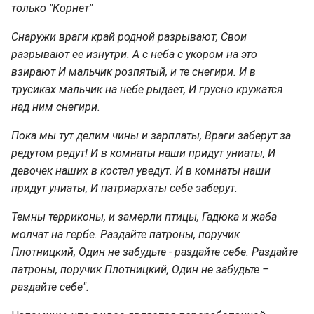
только "Корнет"
Снаружи враги край родной разрывают, Свои
разрывают ее изнутри. А с неба с укором на это
взирают И мальчик розпятый, и те снегири. И в
трусиках мальчик на небе рыдает, И грусно кружатся
над ним снегири.
Пока мы тут делим чины и зарплаты, Враги заберут за
редутом редут! И в комнаты наши придут униаты, И
девочек наших в костел уведут. И в комнаты наши
придут униаты, И патриархаты себе заберут.
Темны терриконы, и замерли птицы, Гадюка и жаба
молчат на гербе. Раздайте патроны, поручик
Плотницкий, Один не забудьте - раздайте себе. Раздайте
патроны, поручик Плотницкий, Один не забудьте –
раздайте себе".